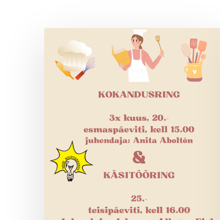
Huviringid
alustavad
oktoobrist!