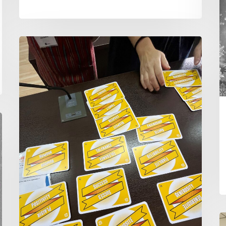
Europe
Goes
Local
N