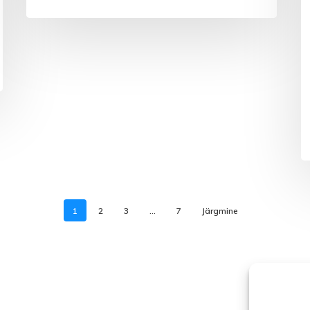
1
2
3
…
7
Järgmine