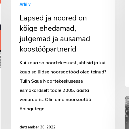
Arhiiv
ja
Lapsed ja noored on
noored
on
kõige ehedamad,
kõige
julgemad ja ausamad
ehedamad,
koostööpartnerid
julgemad
ja
Kui kaua sa noortekeskust juhtisid ja kui
ausamad
kaua sa üldse noorsootööd oled teinud?
koostööpartnerid
Tulin Saue Noortekeskusesse
esmakordselt tööle 2005. aasta
veebruaris. Olin oma noorsootöö
Im
õpingutega…
j
detsember 30, 2022