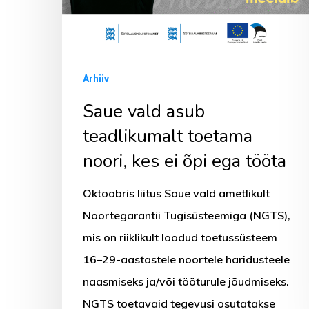
ei
õpi
ega
tööta
Arhiiv
Saue vald asub
teadlikumalt toetama
noori, kes ei õpi ega tööta
Oktoobris liitus Saue vald ametlikult
Noortegarantii Tugisüsteemiga (NGTS),
mis on riiklikult loodud toetussüsteem
16–29-aastastele noortele haridusteele
naasmiseks ja/või tööturule jõudmiseks.
NGTS toetavaid tegevusi osutatakse