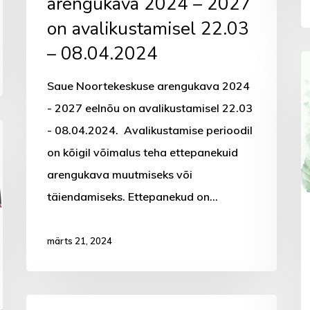
arengukava 2024 – 2027
on avalikustamisel 22.03
– 08.04.2024
J
se
Saue Noortekeskuse arengukava 2024
l
- 2027 eelnõu on avalikustamisel 22.03
t
- 08.04.2024. Avalikustamise perioodil
S
on kõigil võimalus teha ettepanekuid
v
arengukava muutmiseks või
n
täiendamiseks. Ettepanekud on…
l
märts 21, 2024
Lapsed