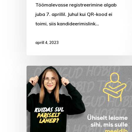
Töömalevasse registreerimine algab
juba 7. aprillil. Juhul kui QR-kood ei
toimi, siis kandideerimislink…
aprill 4, 2023
Saue
vald
asub
teadlikumalt
toetama
noori,
kes