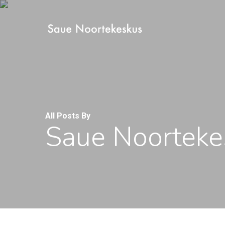
Skip
to
main
content
All Posts By
Saue Noorteke