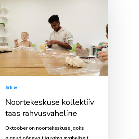
llektiiv
aas
ahvusvaheline
Arhiiv
Noortekeskuse kollektiiv
taas rahvusvaheline
Oktoober on noortekeskuse jaoks
alanud põnevalt ja rahvusvaheliselt.