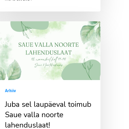
uba
l
aupäeval
oimub
aue
alla
oorte
ahenduslaat!
Arhiiv
Juba sel laupäeval toimub
Saue valla noorte
lahenduslaat!