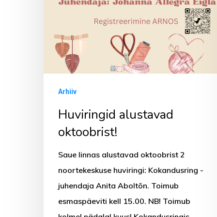
Arhiiv
Huviringid alustavad
oktoobrist!
Saue linnas alustavad oktoobrist 2
noortekeskuse huviringi: Kokandusring -
juhendaja Anita Aboltõn. Toimub
esmaspäeviti kell 15.00. NB! Toimub
kolmel nädalal kuus! Kokandusringis