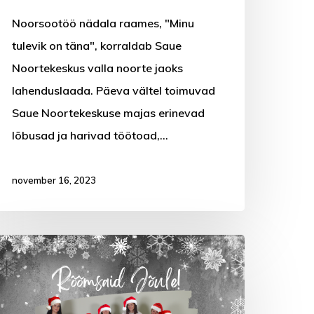
Noorsootöö nädala raames, "Minu
tulevik on täna", korraldab Saue
Noortekeskus valla noorte jaoks
lahenduslaada. Päeva vältel toimuvad
Saue Noortekeskuse majas erinevad
lõbusad ja harivad töötoad,…
november 16, 2023
elist
õuluaega