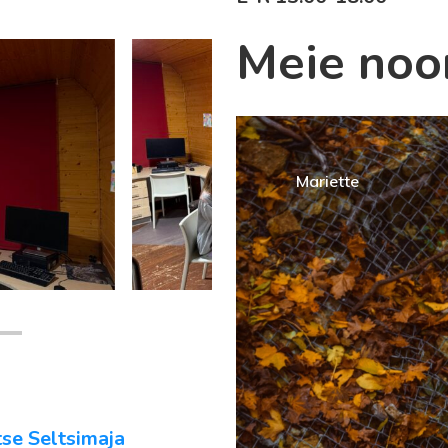
Meie noor
Mariette
tse Seltsimaja