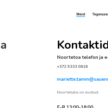
Meist
Tegevuse
ja
Kontakti
Noortetoa telefon ja e
+372 5333 0818
mariette.tamm@saueno
Noortetuba on avatud:
E-R 13:00-18:00