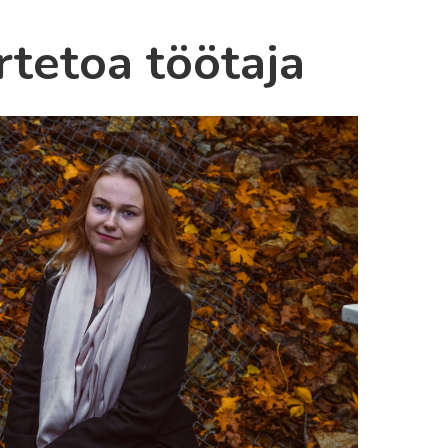
tetoa töötaja
mariette.tamm@sauenoortekeskus.ee
Noortejuht