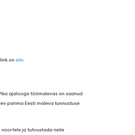
slink on
siin.
Pika ajalooga töömalevas on saanud
ev parima Eesti maleva tunnustuse
oortele ja tutvustada neile