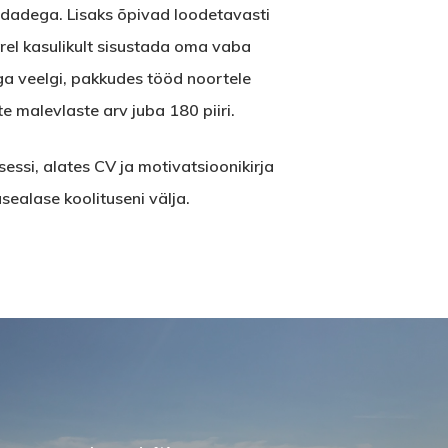
ndadega. Lisaks õpivad loodetavasti
rel kasulikult sisustada oma vaba
ga veelgi, pakkudes tööd noortele
te malevlaste arv juba 180 piiri.
ssi, alates CV ja motivatsioonikirja
sealase koolituseni välja.