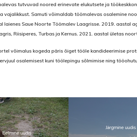
malevas tutvuvad noored erinevate elukutsete ja töökeskko
ja vajalikkust. Samuti võimaldab töömalevas osalemine noo
stal laienes Saue Noorte Töömalev Laagrisse. 2019. aastal a
agris, Riisiperes, Turbas ja Kernus. 2021. aastal ületas noor
tel võimalus kogeda päris õiget tööle kandideerimise protse
tervjuul osalemisest kuni töölepingu sõlmimise ning tööohutu
Järgmine uudis
Eelmine uudis