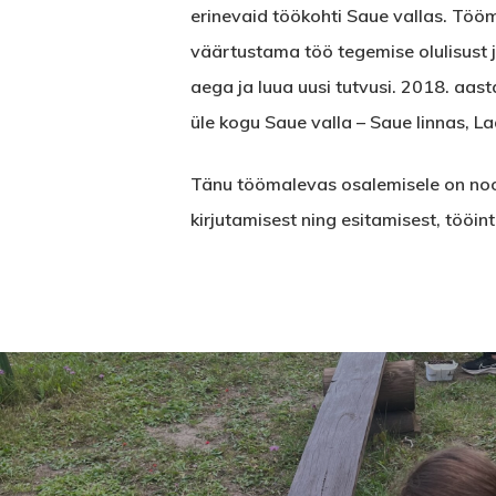
erinevaid töökohti Saue vallas. Töö
väärtustama töö tegemise olulisust 
aega ja luua uusi tutvusi. 2018. aa
üle kogu Saue valla – Saue linnas, La
Tänu töömalevas osalemisele on noor
kirjutamisest ning esitamisest, tööin