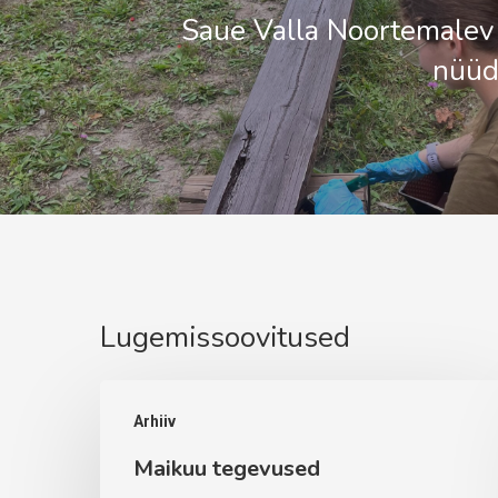
Saue Valla Noortemalev
nüüd
Lugemissoovitused
Maikuu
Arhiiv
tegevused
Maikuu tegevused