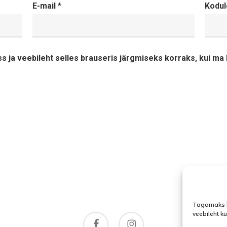
E-mail
*
Kodul
ss ja veebileht selles brauseris järgmiseks korraks, kui m
Tagamaks l
veebileht k
facebook
instagram