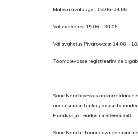
Maleva avalaager: 03.06-04.06
Vallavahetus: 19.06 – 30.06
Välisvahetus Pivarootsis: 14.08 – 18
Töömalevasse registreerimine algab ju
Saue Noortekeskus on korraldanud s
oma esmase töökogemuse tuhanded p
Haridus- ja Teadusministeeriumilt.
Saue Noorte Töömaleva peamine eesm