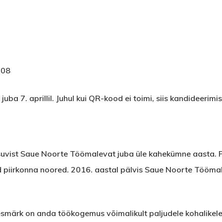
.08
ba 7. aprillil. Juhul kui QR-kood ei toimi, siis kandideerimi
uvist Saue Noorte Töömalevat juba üle kahekümne aasta. 
iirkonna noored. 2016. aastal pälvis Saue Noorte Töömal
ärk on anda töökogemus võimalikult paljudele kohalikele n