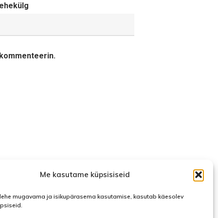
ehekülg
a kommenteerin.
Me kasutame küpsisiseid
ehe mugavama ja isikupärasema kasutamise, kasutab käesolev
üpsiseid.