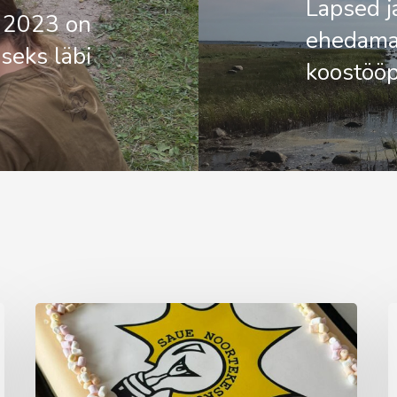
Lapsed j
 2023 on
ehedama
seks läbi
koostööp
Aprillikuu
A
vaheaeg
t
noortekas