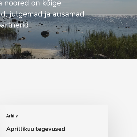
a noored on kõige
d, julgemad ja ausamad
artnerid
prillikuu
Arhiiv
egevused
Aprillikuu tegevused