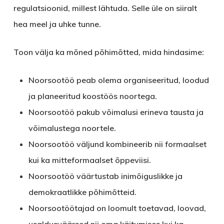
regulatsioonid, millest lähtuda. Selle üle on siiralt
hea meel ja uhke tunne.
Toon välja ka mõned põhimõtted, mida hindasime:
Noorsootöö peab olema organiseeritud, loodud
ja planeeritud koostöös noortega.
Noorsootöö pakub võimalusi erineva tausta ja
võimalustega noortele.
Noorsootöö väljund kombineerib nii formaalset
kui ka mitteformaalset õppeviisi.
Noorsootöö väärtustab inimõiguslikke ja
demokraatlikke põhimõtteid.
Noorsootöötajad on loomult toetavad, loovad,
usaldusväärsed nii oma käitumises kui ka