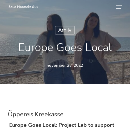
Menü
Skip
to
Close
main
Menu
Arhiiv
content
Europe Goes Local
november 23, 2022
Õppereis Kreekasse
Europe Goes Local: Project Lab to support