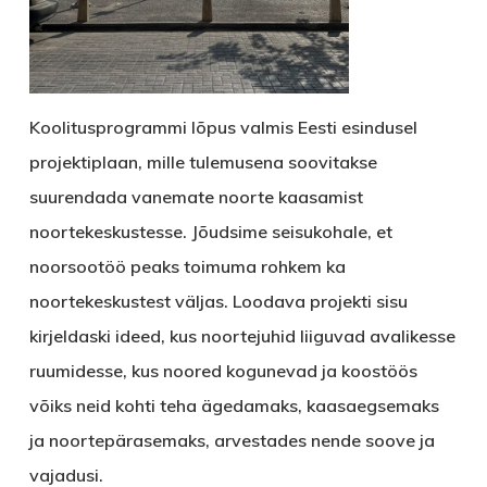
Koolitusprogrammi lõpus valmis Eesti esindusel
projektiplaan, mille tulemusena soovitakse
suurendada vanemate noorte kaasamist
noortekeskustesse. Jõudsime seisukohale, et
noorsootöö peaks toimuma rohkem ka
noortekeskustest väljas. Loodava projekti sisu
kirjeldaski ideed, kus noortejuhid liiguvad avalikesse
ruumidesse, kus noored kogunevad ja koostöös
võiks neid kohti teha ägedamaks, kaasaegsemaks
ja noortepärasemaks, arvestades nende soove ja
vajadusi.