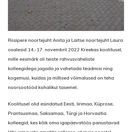
Riisipere noortejuht Anita ja Laitse noortejuht Laura
osalesid 14.-17. novembril 2022 Kreekas koolitusel,
mille eesmärk oli teiste rahvusvaheliste
kolleegidega jagada ja vahetada teadmisi ning
kogemusi, kuidas ja millised võimalused on teha
noorsootööd kohalikul tasemel.
Koolitusel olid esindatud Eesti, Iirimaa, Küprose,
Prantsusmaa, Saksamaa, Türgi ja Horvaatia
kolleegid, kes kõik oma igapäevatöös panustavad
läbi erinevate ametite sellesse, et meie noortel