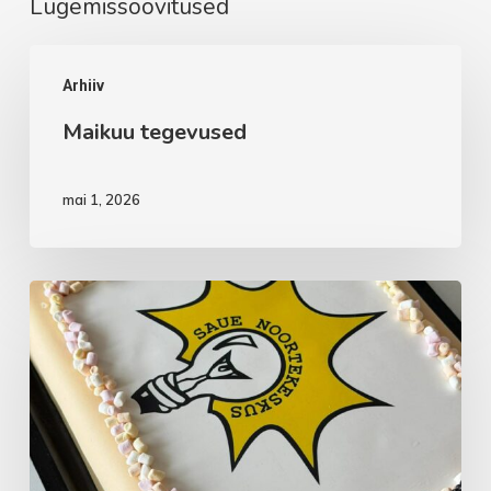
Lugemissoovitused
Maikuu
Arhiiv
tegevused
Maikuu tegevused
mai 1, 2026
Aprillikuu
vaheaeg
noortekas