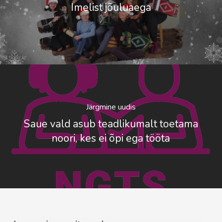
Imelist jõuluaega
Järgmine uudis
Saue vald asub teadlikumalt toetama
noori, kes ei õpi ega tööta