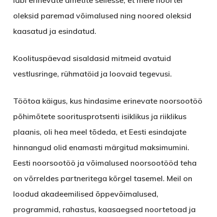
oleksid paremad võimalused ning noored oleksid
kaasatud ja esindatud.
Koolituspäevad sisaldasid mitmeid avatuid
vestlusringe, rühmatöid ja loovaid tegevusi.
Töötoa käigus, kus hindasime erinevate noorsootöö
põhimõtete sooritusprotsenti isiklikus ja riiklikus
plaanis, oli hea meel tõdeda, et Eesti esindajate
hinnangud olid enamasti märgitud maksimumini.
Eesti noorsootöö ja võimalused noorsootööd teha
on võrreldes partneritega kõrgel tasemel. Meil on
loodud akadeemilised õppevõimalused,
programmid, rahastus, kaasaegsed noortetoad ja