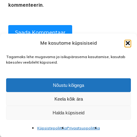
kommenteerin.
Me kasutame küpsisiseid
Tagamaks lehe mugavama ja isikupärasema kasutamise, kasutab
käesolev veebileht küpsiseid.
Nõustu kõigega
Keela kõik ära
facebook
instagram
Halda küpsiseid
Küpsistepoliitika
Privaatsuspoliitika