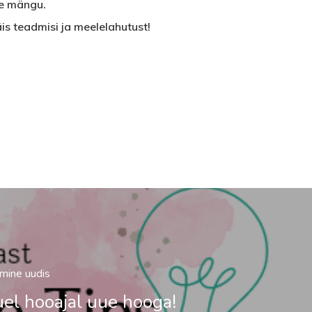
se mängu.
s teadmisi ja meelelahutust!
gmine uudis
el hooajal uue hooga!