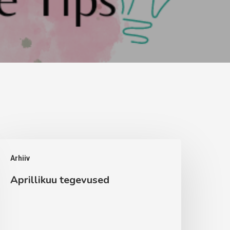
prillikuu
Arhiiv
egevused
Aprillikuu tegevused