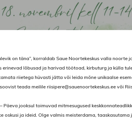
evik on täna”, korraldab Saue Noortekeskus valla noorte j
rinevad lõbusad ja harivad töötoad, kirbuturg ja külla t
mata riietega hüvasti jätta või leida mõne unikaalse esem
oovist teada meilile riisipere@sauenoortekeskus.ee või Rii
va jooksul toimuvad mitmesugused keskkonnateadlikkus
e oskusi ja ideid. Olge valmis meisterdama, taaskasutama j