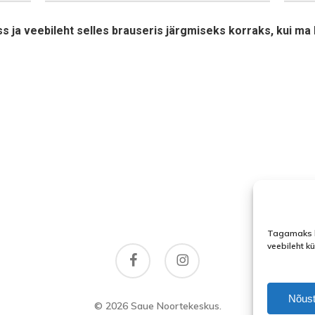
ss ja veebileht selles brauseris järgmiseks korraks, kui m
Tagamaks l
veebileht k
facebook
instagram
Nõust
© 2026 Saue Noortekeskus.