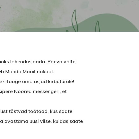
aoks lahenduslaada. Päeva vältel
uleb Mondo Maailmakool.
e? Tooge oma asjad kirbuturule!
sipere Noored messengeri, et
t tõstvad töötoad, kus saate
a avastama uusi viise, kuidas saate