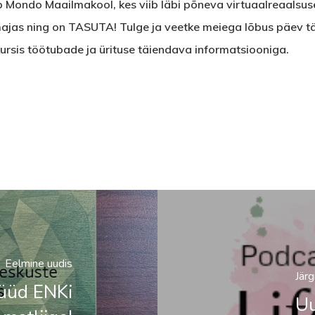
ondo Maailmakool, kes viib läbi põneva virtuaalreaalsu
jas ning on TASUTA! Tulge ja veetke meiega lõbus päev täi
 kursis töötubade ja ürituse täiendava informatsiooniga.
Eelmine uudis
Jär
üüd ENKi
Uu