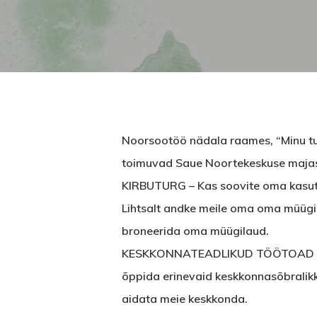
Noorsootöö nädala raames, “Minu tul
toimuvad Saue Noortekeskuse majas e
KIRBUTURG – Kas soovite oma kasuta
Lihtsalt andke meile oma oma müügis
broneerida oma müügilaud.
KESKKONNATEADLIKUD TÖÖTOAD – Päe
õppida erinevaid keskkonnasõbralikk
aidata meie keskkonda.