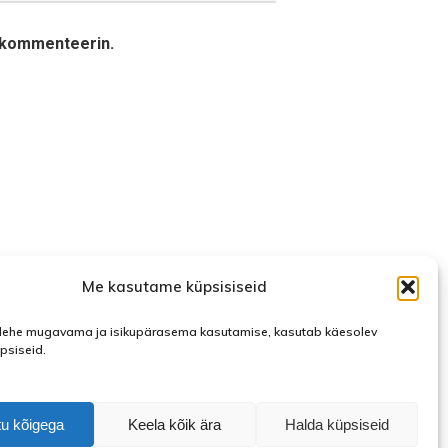
a kommenteerin.
Me kasutame küpsisiseid
ehe mugavama ja isikupärasema kasutamise, kasutab käesolev
üpsiseid.
u kõigega
Keela kõik ära
Halda küpsiseid