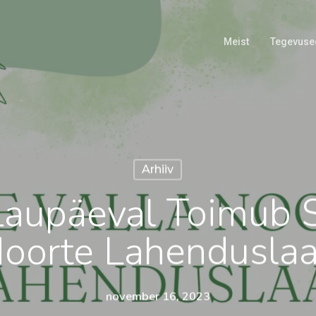
Meist
Tegevuse
Arhiiv
Laupäeval Toimub 
oorte Lahenduslaa
november 16, 2023