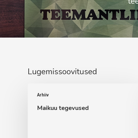
te
Lugemissoovitused
Maikuu
Arhiiv
tegevused
Maikuu tegevused