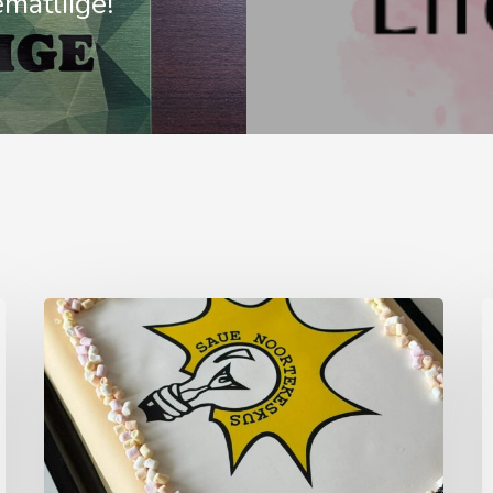
ematliige!
Aprillikuu
A
vaheaeg
t
noortekas