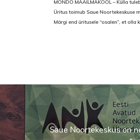
MONDO MAAILMAKOOL – Külla tuleb M
Üritus toimub Saue Noortekeskuse ma
Märgi end üritusele “osalen”, et olla
Saue Noortekeskus on n