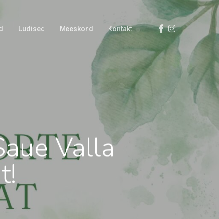
Facebook
Instagram
d
Uudised
Meeskond
Kontakt
Saue Valla
t!