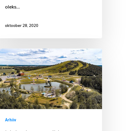
oleks…
oktoober 28, 2020
alevlaste
eiklus
viõlis
Arhiiv