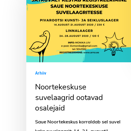
suvelaagrid
ootavad
osalejaid
Arhiiv
Noortekeskuse
suvelaagrid ootavad
osalejaid
Saue Noortekeskus korraldab sel suvel
kaks suvelaagrit: 14.-21. augustil