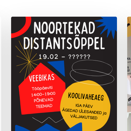
Noortekad
V
distantsõppel
o
u
V