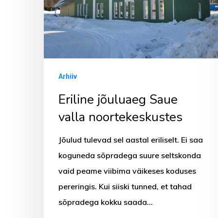
Arhiiv
Eriline jõuluaeg Saue
valla noortekeskustes
Jõulud tulevad sel aastal eriliselt. Ei saa
koguneda sõpradega suure seltskonda
vaid peame viibima väikeses koduses
pereringis. Kui siiski tunned, et tahad
sõpradega kokku saada…