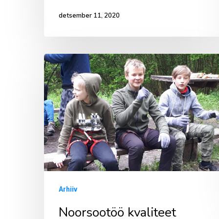
detsember 11, 2020
Noorsootöö
kvaliteet
Saue
vallas
Arhiiv
Noorsootöö kvaliteet