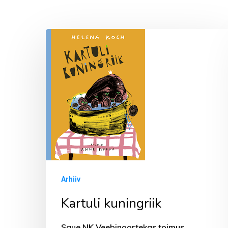
Kartuli
kuningriik
Arhiiv
Kartuli kuningriik
Saue NK Veebinoortekas toimus