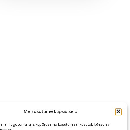
Me kasutame küpsisiseid
ehe mugavama ja isikupärasema kasutamise, kasutab käesolev
üpsiseid.