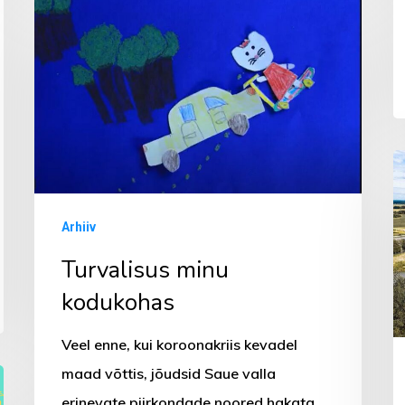
Turvalisus
minu
kodukohas
M
s
Ki
Arhiiv
Turvalisus minu
kodukohas
Veel enne, kui koroonakriis kevadel
maad võttis, jõudsid Saue valla
erinevate piirkondade noored hakata