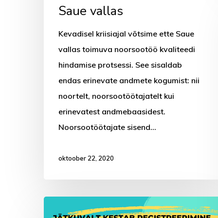
Saue vallas
Kevadisel kriisiajal võtsime ette Saue
vallas toimuva noorsootöö kvaliteedi
hindamise protsessi. See sisaldab
endas erinevate andmete kogumist: nii
noortelt, noorsootöötajatelt kui
erinevatest andmebaasidest.
Noorsootöötajate sisend…
oktoober 22, 2020
Noortekeskuse