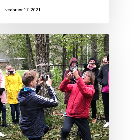
veebruar 17, 2021
oorsootöötajate
1.
utsevõistlus