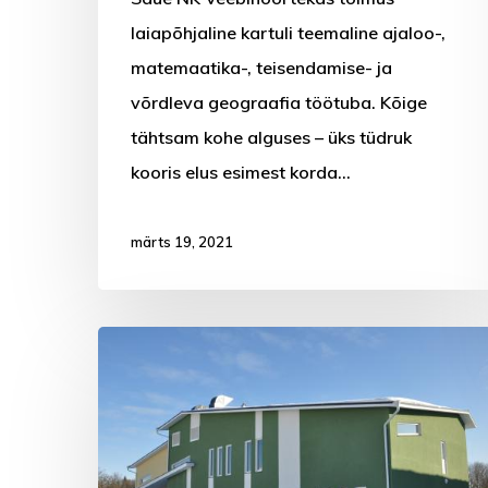
laiapõhjaline kartuli teemaline ajaloo-,
matemaatika-, teisendamise- ja
võrdleva geograafia töötuba. Kõige
tähtsam kohe alguses – üks tüdruk
kooris elus esimest korda…
märts 19, 2021
Eriline
jõuluaeg
Saue
valla
noortekeskustes