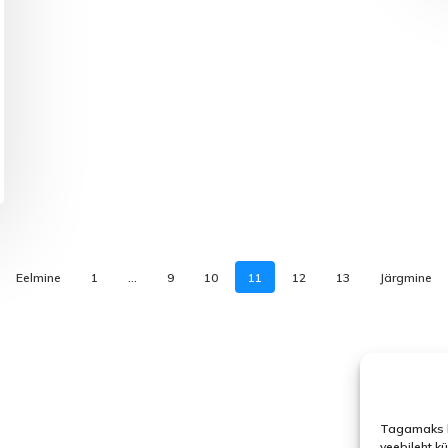
Eelmine
1
…
9
10
11
12
13
Järgmine
Tagamaks l
veebileht k