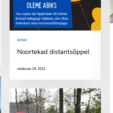
Arhiiv
Noortekad distantsõppel
veebruar 19, 2021
Mõnus
matkatehnika
väljakutse