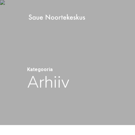
Skip
to
main
content
Kategooria
Arhiiv