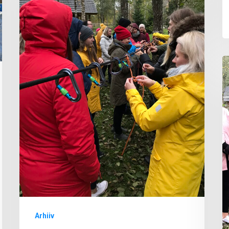
ootab
osalejaid
N
1
k
Arhiiv