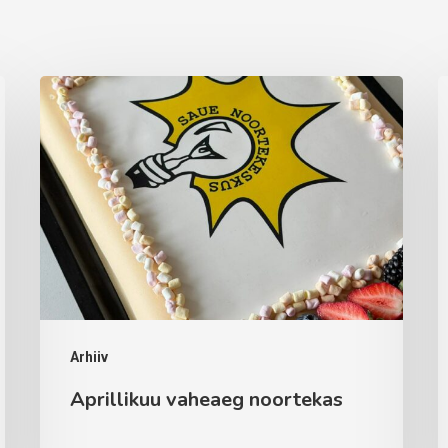
Aprillikuu
A
vaheaeg
t
noortekas
Arhiiv
Aprillikuu vaheaeg noortekas