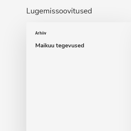
Lugemissoovitused
Maikuu
Arhiiv
tegevused
Maikuu tegevused