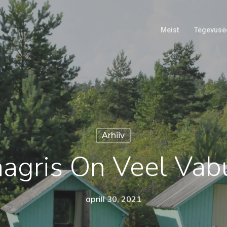
Meist
Tegevuse
Arhiiv
aagris On Veel Vabu
aprill 30, 2021