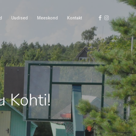
Facebook
Instagram
d
Uudised
Meeskond
Kontakt
 Kohti!