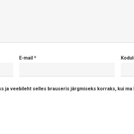
E-mail
*
Kodul
ss ja veebileht selles brauseris järgmiseks korraks, kui m