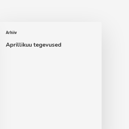
prillikuu
Arhiiv
egevused
Aprillikuu tegevused