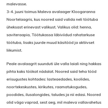
malevasse.
3-4. juuni toimus Maleva avalaager Kloogaranna
Noortelaagris, kus noored said valida neli töötuba
üheksast erinevast valikust. Valikus olid: henna,
saviteraapia, Töötukassa läbiviidud rahatarkuse
töötuba, lisaks juurde muud käsitööd ja aktiivset
liikumist.
Peale avalaagrit suunduti üle valla laiali ning hakkas
pihta kaks töökat nädalat. Noored said teha tööd
erisugustes kohtades: lasteaedades, koolides,
noortekeskustes, kirikutes, raamatukogudes,
poodides, ilusalongides, taludes ja nii edasi. Noored
olid väga vaprad, sest aeg, mil maleva vallavahetus