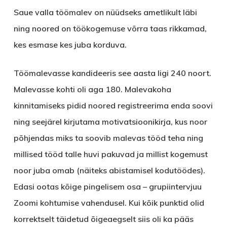
Saue valla töömalev on nüüdseks ametlikult läbi
ning noored on töökogemuse võrra taas rikkamad,
kes esmase kes juba korduva.
Töömalevasse kandideeris see aasta ligi 240 noort.
Malevasse kohti oli aga 180. Malevakoha
kinnitamiseks pidid noored registreerima enda soovi
ning seejärel kirjutama motivatsioonikirja, kus noor
põhjendas miks ta soovib malevas tööd teha ning
millised tööd talle huvi pakuvad ja millist kogemust
noor juba omab (näiteks abistamisel kodutöödes).
Edasi ootas kõige pingelisem osa – grupiintervjuu
Zoomi kohtumise vahendusel. Kui kõik punktid olid
korrektselt täidetud õigeaegselt siis oli ka pääs