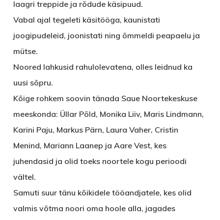
laagri treppide ja rõdude käsipuud.
Vabal ajal tegeleti käsitööga, kaunistati
joogipudeleid, joonistati ning õmmeldi peapaelu ja
mütse.
Noored lahkusid rahulolevatena, olles leidnud ka
uusi sõpru.
Kõige rohkem soovin tänada Saue Noortekeskuse
meeskonda: Üllar Põld, Monika Liiv, Maris Lindmann,
Karini Paju, Markus Pärn, Laura Vaher, Cristin
Menind, Mariann Laanep ja Aare Vest, kes
juhendasid ja olid toeks noortele kogu perioodi
vältel.
Samuti suur tänu kõikidele tööandjatele, kes olid
valmis võtma noori oma hoole alla, jagades