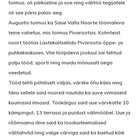
toimus, oli päikseline ja soe ning välitöö tegijatele
oli see päris palav aeg.
Augustis toimus ka Saue Valla Noorte töömaleva
teine vahetus, mis toimus Pivarootsis. Kolmteist
noort töötas Lastekaitseliidu Pivarootsi õppe- ja
puhkekeskuses. Viie tööpäeva jooksul sai tehtud
palju tööd, sporti ning muidu mõnusalt aega
veedetud.
Tööd tehti põhiliselt väljas, värske õhu käes ning
tänu sellele said noored nautida ka suve viimaseid
kuumasid ilmasid. Töökäigus said uue värvkatte 10
kämpingut, 13 terrassi ja puidust välimööbel. Uue ja
rõõmsama ilme said ka loodusteemalised
välitahvlid ning valge värviga said ka kaetud kõik