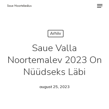
Menü
Skip
to
Close
main
Menu
content
Arhiiv
Saue Valla
Noortemalev 2023 On
Nüüdseks Läbi
august 25, 2023