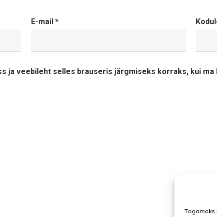
E-mail
*
Kodul
ss ja veebileht selles brauseris järgmiseks korraks, kui m
Tagamaks l