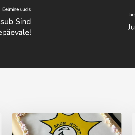
Eelmine uudis
Jär
tsub Sind
Ju
epäevale!
Aprillikuu
A
vaheaeg
t