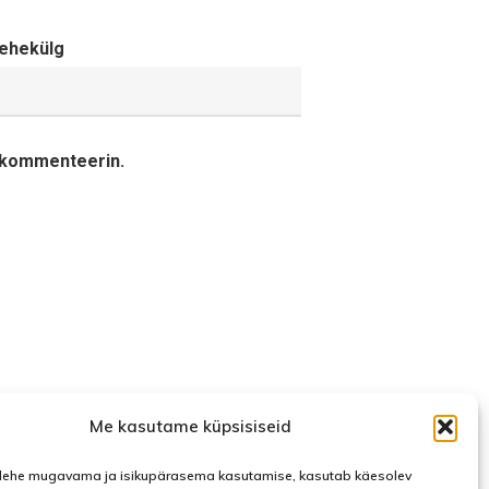
ehekülg
a kommenteerin.
Me kasutame küpsisiseid
ehe mugavama ja isikupärasema kasutamise, kasutab käesolev