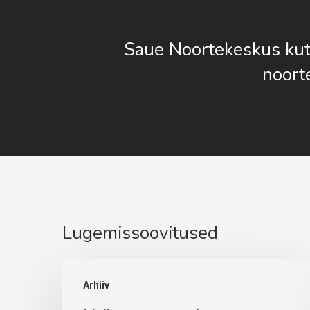
Saue Noortekeskus ku
noort
Lugemissoovitused
Maikuu
Arhiiv
tegevused