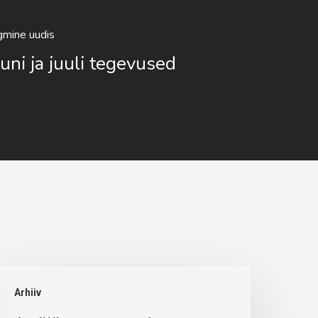
gmine uudis
uni ja juuli tegevused
prillikuu
Arhiiv
egevused