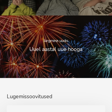
Järgmine uudis
Uuel aastal uue hooga
Lugemissoovitused
Maikuu