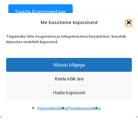
Me kasutame küpsisiseid
Tagamaks lehe mugavama ja isikupärasema kasutamise, kasutab
käesolev veebileht küpsiseid.
Nõustu kõigega
Keela kõik ära
facebook
instagram
Halda küpsiseid
Küpsistepoliitika
Privaatsuspoliitika
© 2026 Saue Noortekeskus.