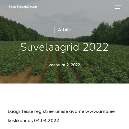
Menü
Skip
to
Close
main
Menu
Arhiiv
content
Suvelaagrid 2022
veebruar 2, 2022
Laagritesse registreerumise avame www.arno.ee
keskkonnas 04.04.2022.