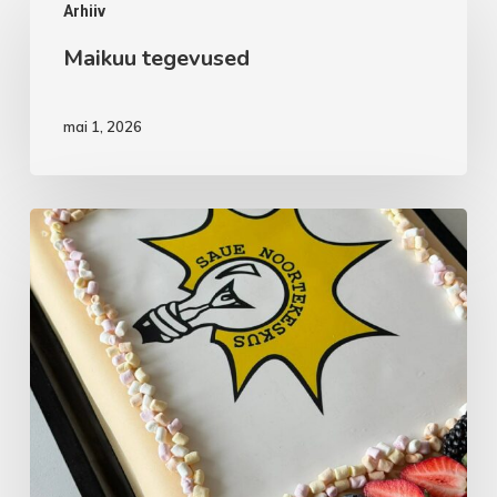
Arhiiv
tegevused
Maikuu tegevused
mai 1, 2026
Aprillikuu
vaheaeg
noortekas