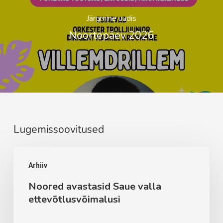
Järgmine uudis
Noortepäev 2026
Lugemissoovitused
Noored
Arhiiv
avastasid
Noored avastasid Saue valla
Saue
ettevõtlusvõimalusi
valla
ettevõtlusvõimalusi