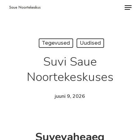
Menü
Skip
to
Close
main
Menu
content
Tegevused
Uudised
Suvi Saue
Noortekeskuses
juuni 9, 2026
Suvevaheaeg