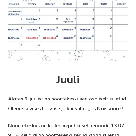
Juuli
Alates 6. juulist on noortekeskused osaliselt suletud.
Oleme suvises loovuse ja kunstilaagris Naissaarel!
Noortekeskus on kollektiivpuhkusel perioodil 13.07-
9.08, sel ajal on noortekeskused ja -toad suletud!