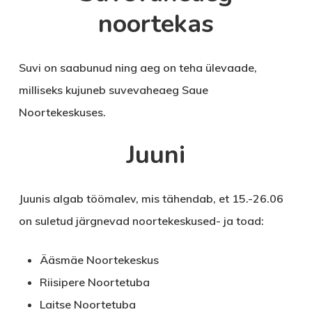
noortekas
Suvi on saabunud ning aeg on teha ülevaade,
milliseks kujuneb suvevaheaeg Saue
Noortekeskuses.
Juuni
Juunis algab töömalev, mis tähendab, et 15.-26.06
on suletud järgnevad noortekeskused- ja toad:
Ääsmäe Noortekeskus
Riisipere Noortetuba
Laitse Noortetuba