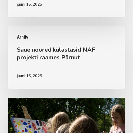
juuni 16, 2025
Saue
Arhiiv
noored
Saue noored külastasid NAF
külastasid
projekti raames Pärnut
NAF
projekti
juuni 16, 2025
raames
Pärnut
Huviringid
alustavad
05.09.2022