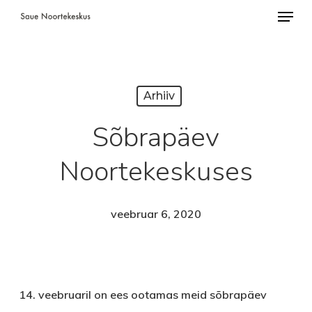
Menü
Skip
to
Close
main
Menu
content
Arhiiv
Sõbrapäev
Noortekeskuses
veebruar 6, 2020
14. veebruaril on ees ootamas meid sõbrapäev