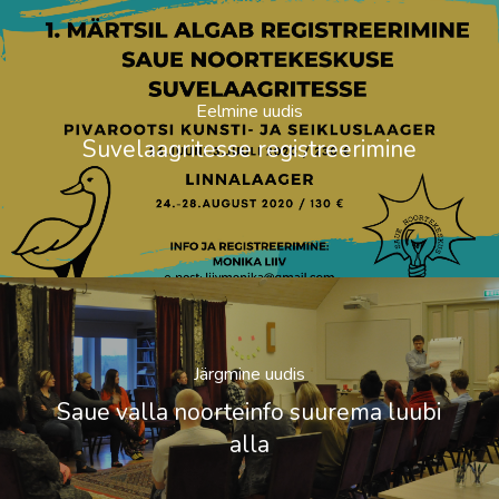
Eelmine uudis
Suvelaagritesse registreerimine
Järgmine uudis
Saue valla noorteinfo suurema luubi
alla