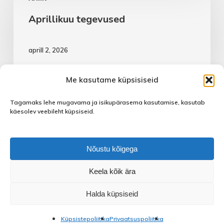
tegevused
Aprillikuu tegevused
aprill 2, 2026
Me kasutame küpsisiseid
Tagamaks lehe mugavama ja isikupärasema kasutamise, kasutab
käesolev veebileht küpsiseid.
facebook
instagram
Nõustu kõigega
Keela kõik ära
Halda küpsiseid
© 2026 Saue Noortekeskus.
Küpsistepoliitika
Privaatsuspoliitika