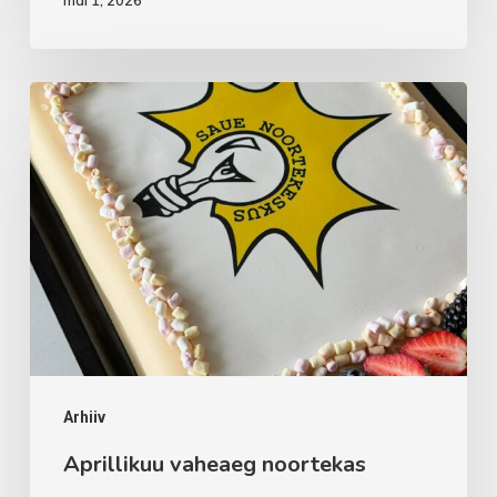
Aprillikuu
vaheaeg
noortekas
Arhiiv
Aprillikuu vaheaeg noortekas