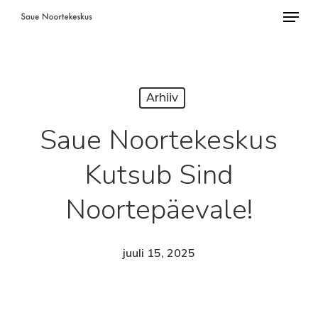
Menü
Skip
to
Close
main
Menu
content
Arhiiv
Saue Noortekeskus
Kutsub Sind
Noortepäevale!
juuli 15, 2025