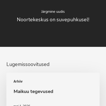
Järgmine uudis
Noortekeskus on suvepuhkusel!
Lugemissoovitused
Maikuu
Arhiiv
tegevused
Maikuu tegevused
mai 1, 2026