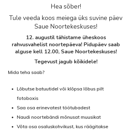
Hea sõber!
Tule veeda koos meiega üks suvine päev
Saue Noortekeskuses!
12. augustil tähistame üheskoos
rahvusvahelist noortepäeva! Pidupäev saab
alguse kell 12.00, Saue Noortekeskuses!
Tegevust jagub kõikidele!
Mida teha saab?
Lõbutse batuutidel või klõpsa lõbus pilt
fotoboxis
Saa osa erinevatest töötubadest
Naudi noortebändi mõnusat muusikat
Võta osa osaluskohvikust, kus räägitakse