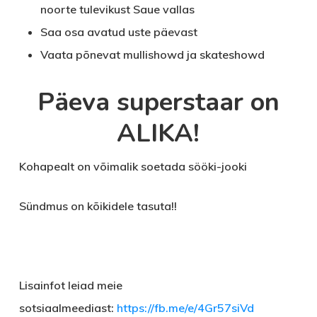
noorte tulevikust Saue vallas
Saa osa avatud uste päevast
Vaata põnevat mullishowd ja skateshowd
Päeva superstaar on
ALIKA!
Kohapealt on võimalik soetada sööki-jooki
Sündmus on kõikidele tasuta!!
Lisainfot leiad meie
sotsiaalmeediast:
https://fb.me/e/4Gr57siVd