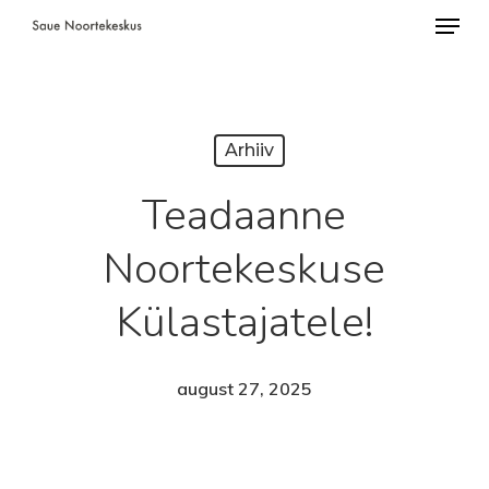
Menü
Skip
to
Close
main
Menu
content
Arhiiv
Teadaanne
Noortekeskuse
Külastajatele!
august 27, 2025