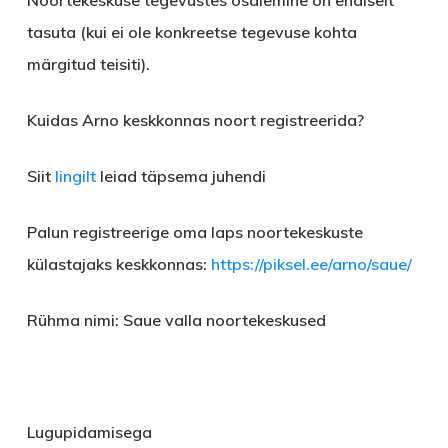
Noortekeskuse tegevustes osalemine on endiselt
tasuta (kui ei ole konkreetse tegevuse kohta
märgitud teisiti).
Kuidas Arno keskkonnas noort registreerida?
Siit
lingilt
leiad täpsema juhendi
Palun registreerige oma laps noortekeskuste
külastajaks keskkonnas:
https://piksel.ee/arno/saue/
Rühma nimi:
Saue valla noortekeskused
Lugupidamisega