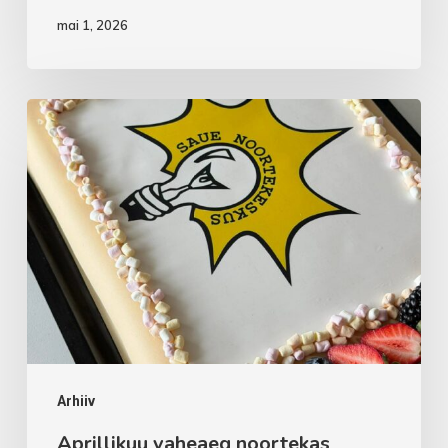
mai 1, 2026
Aprillikuu
vaheaeg
noortekas
Arhiiv
Aprillikuu vaheaeg noortekas