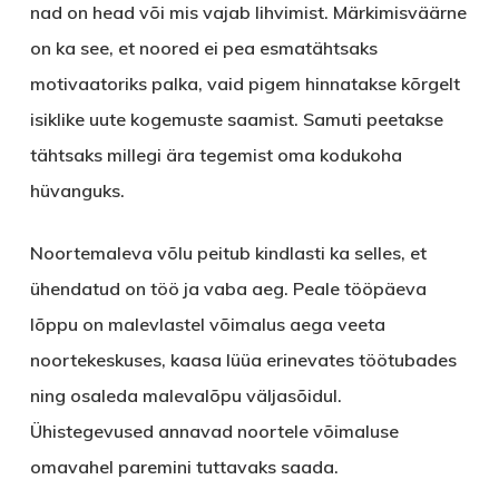
nad on head või mis vajab lihvimist. Märkimisväärne
on ka see, et noored ei pea esmatähtsaks
motivaatoriks palka, vaid pigem hinnatakse kõrgelt
isiklike uute kogemuste saamist. Samuti peetakse
tähtsaks millegi ära tegemist oma kodukoha
hüvanguks.
Noortemaleva võlu peitub kindlasti ka selles, et
ühendatud on töö ja vaba aeg. Peale tööpäeva
lõppu on malevlastel võimalus aega veeta
noortekeskuses, kaasa lüüa erinevates töötubades
ning osaleda malevalõpu väljasõidul.
Ühistegevused annavad noortele võimaluse
omavahel paremini tuttavaks saada.