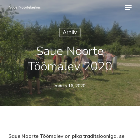
Menü
Skip
to
Close
main
Menu
Arhiiv
content
Saue Noorte
Töömalev 2020
märts 16, 2020
Saue Noorte Töömalev on pika traditsiooniga, sel