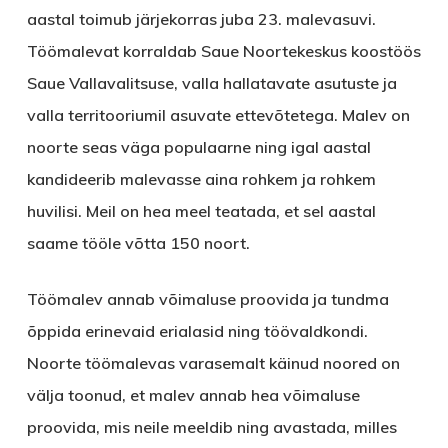
aastal toimub järjekorras juba 23. malevasuvi.
Töömalevat korraldab Saue Noortekeskus koostöös
Saue Vallavalitsuse, valla hallatavate asutuste ja
valla territooriumil asuvate ettevõtetega. Malev on
noorte seas väga populaarne ning igal aastal
kandideerib malevasse aina rohkem ja rohkem
huvilisi. Meil on hea meel teatada, et sel aastal
saame tööle võtta 150 noort.
Töömalev annab võimaluse proovida ja tundma
õppida erinevaid erialasid ning töövaldkondi.
Noorte töömalevas varasemalt käinud noored on
välja toonud, et malev annab hea võimaluse
proovida, mis neile meeldib ning avastada, milles