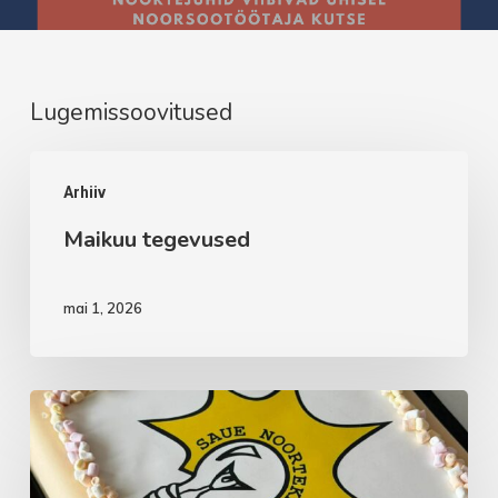
Lugemissoovitused
Maikuu
Arhiiv
tegevused
Maikuu tegevused
mai 1, 2026
Aprillikuu
vaheaeg
noortekas