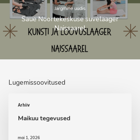
Järgmine uudis
Saue Noortekeskuse suvelaager
Naissaarel
Lugemissoovitused
Maikuu
Arhiiv
tegevused
Maikuu tegevused
mai 1, 2026