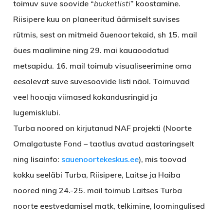
toimuv suve soovide “
bucketlisti
” koostamine.
Riisipere
kuu on planeeritud äärmiselt suvises
rütmis, sest on mitmeid õuenoortekaid, sh 15. mail
õues maalimine ning 29. mai kauaoodatud
metsapidu. 16. mail toimub visualiseerimine oma
eesolevat suve suvesoovide listi näol. Toimuvad
veel hooaja viimased kokandusringid ja
lugemisklubi.
Turba noored
on kirjutanud NAF projekti (Noorte
Omalgatuste Fond – taotlus avatud aastaringselt
ning lisainfo:
sauenoortekeskus.ee
), mis toovad
kokku seeläbi Turba, Riisipere, Laitse ja Haiba
noored ning 24.-25. mail toimub Laitses Turba
noorte eestvedamisel matk, telkimine, loomingulised