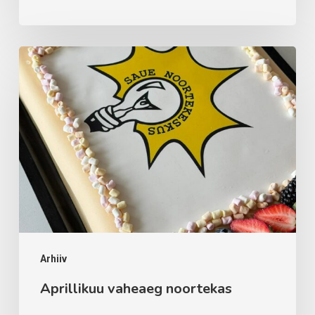
Aprillikuu
vaheaeg
noortekas
Arhiiv
Aprillikuu vaheaeg noortekas