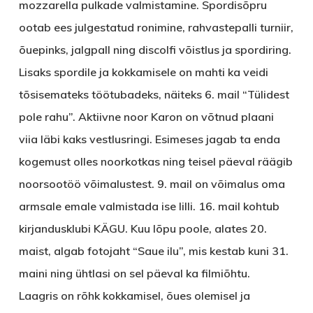
mozzarella pulkade valmistamine. Spordisõpru
ootab ees julgestatud ronimine, rahvastepalli turniir,
õuepinks, jalgpall ning discolfi võistlus ja spordiring.
Lisaks spordile ja kokkamisele on mahti ka veidi
tõsisemateks töötubadeks, näiteks 6. mail “Tülidest
pole rahu”. Aktiivne noor Karon on võtnud plaani
viia läbi kaks vestlusringi. Esimeses jagab ta enda
kogemust olles noorkotkas ning teisel päeval räägib
noorsootöö võimalustest. 9. mail on võimalus oma
armsale emale valmistada ise lilli. 16. mail kohtub
kirjandusklubi KÄGU. Kuu lõpu poole, alates 20.
maist, algab fotojaht “Saue ilu”, mis kestab kuni 31.
maini ning ühtlasi on sel päeval ka filmiõhtu.
Laagris
on rõhk kokkamisel, õues olemisel ja