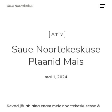
Menü
Skip
to
Close
main
Menu
content
Arhiiv
Saue Noortekeskuse
Plaanid Mais
mai 1, 2024
Kevad jõuab aina enam meie noortekeskusesse &