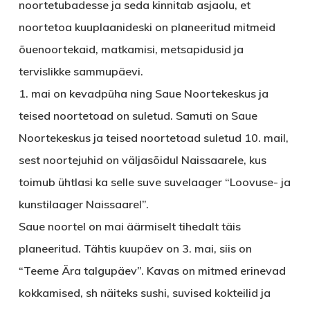
noortetubadesse ja seda kinnitab asjaolu, et
noortetoa kuuplaanideski on planeeritud mitmeid
õuenoortekaid, matkamisi, metsapidusid ja
tervislikke sammupäevi.
1. mai on kevadpüha ning Saue Noortekeskus ja
teised noortetoad on suletud. Samuti on Saue
Noortekeskus ja teised noortetoad suletud 10. mail,
sest noortejuhid on väljasõidul Naissaarele, kus
toimub ühtlasi ka selle suve suvelaager “Loovuse- ja
kunstilaager Naissaarel”.
Saue noortel
on mai äärmiselt tihedalt täis
planeeritud. Tähtis kuupäev on 3. mai, siis on
“Teeme Ära talgupäev”. Kavas on mitmed erinevad
kokkamised, sh näiteks sushi, suvised kokteilid ja