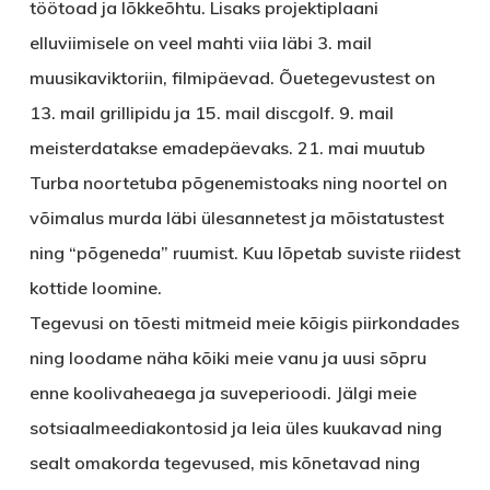
töötoad ja lõkkeõhtu. Lisaks projektiplaani
elluviimisele on veel mahti viia läbi 3. mail
muusikaviktoriin, filmipäevad. Õuetegevustest on
13. mail grillipidu ja 15. mail discgolf. 9. mail
meisterdatakse emadepäevaks. 21. mai muutub
Turba noortetuba põgenemistoaks ning noortel on
võimalus murda läbi ülesannetest ja mõistatustest
ning “põgeneda” ruumist. Kuu lõpetab suviste riidest
kottide loomine.
Tegevusi on tõesti mitmeid meie kõigis piirkondades
ning loodame näha kõiki meie vanu ja uusi sõpru
enne koolivaheaega ja suveperioodi. Jälgi meie
sotsiaalmeediakontosid ja leia üles kuukavad ning
sealt omakorda tegevused, mis kõnetavad ning