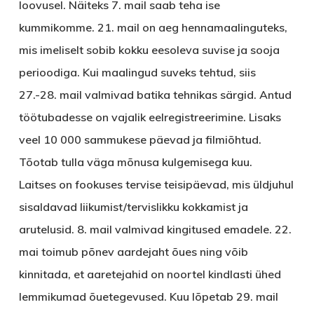
loovusel. Näiteks 7. mail saab teha ise
kummikomme. 21. mail on aeg hennamaalinguteks,
mis imeliselt sobib kokku eesoleva suvise ja sooja
perioodiga. Kui maalingud suveks tehtud, siis
27.-28. mail valmivad batika tehnikas särgid. Antud
töötubadesse on vajalik eelregistreerimine. Lisaks
veel 10 000 sammukese päevad ja filmiõhtud.
Tõotab tulla väga mõnusa kulgemisega kuu.
Laitses
on fookuses tervise teisipäevad, mis üldjuhul
sisaldavad liikumist/tervislikku kokkamist ja
arutelusid. 8. mail valmivad kingitused emadele. 22.
mai toimub põnev aardejaht õues ning võib
kinnitada, et aaretejahid on noortel kindlasti ühed
lemmikumad õuetegevused. Kuu lõpetab 29. mail