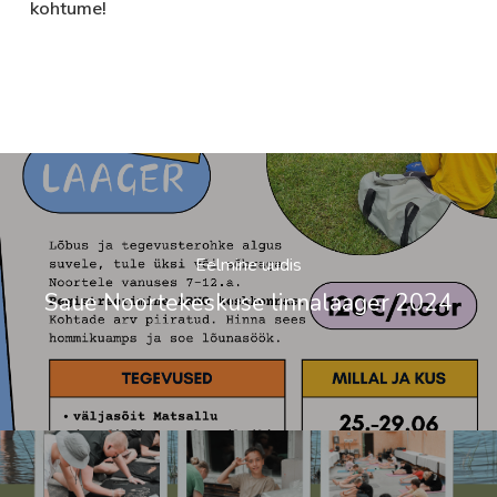
kohtume!
Eelmine uudis
Saue Noortekeskuse linnalaager 2024