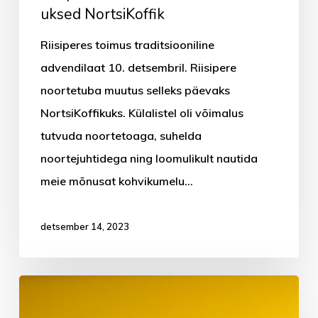
uksed NortsiKoffik
Riisiperes toimus traditsiooniline
advendilaat 10. detsembril. Riisipere
noortetuba muutus selleks päevaks
NortsiKoffikuks. Külalistel oli võimalus
tutvuda noortetoaga, suhelda
noortejuhtidega ning loomulikult nautida
meie mõnusat kohvikumelu…
detsember 14, 2023
Noorsootöönädala
raames