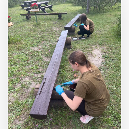
Valla
Noortemalev
2023
on
nüüdseks
läbi