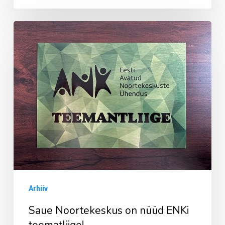
Saue
Noortekeskus
on
nüüd
ENKi
teematliige!
Arhiiv
Saue Noortekeskus on nüüd ENKi
teematliige!