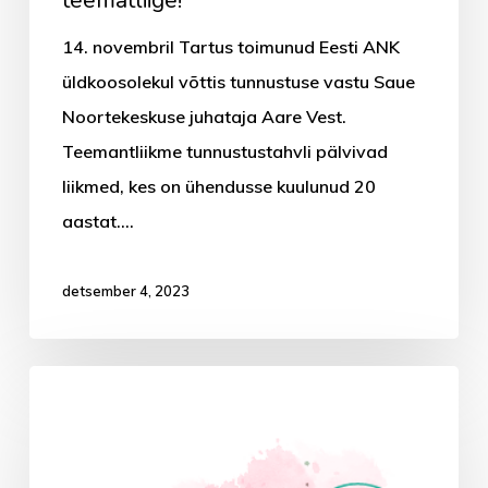
14. novembril Tartus toimunud Eesti ANK
üldkoosolekul võttis tunnustuse vastu Saue
Noortekeskuse juhataja Aare Vest.
Teemantliikme tunnustustahvli pälvivad
liikmed, kes on ühendusse kuulunud 20
aastat.…
detsember 4, 2023
Uuel
hooajal
uue
hooga!