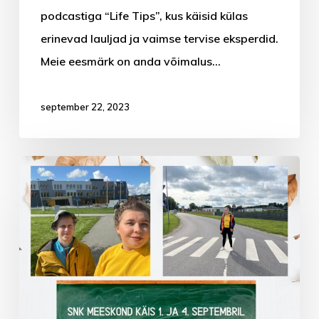
podcastiga “Life Tips”, kus käisid külas
erinevad lauljad ja vaimse tervise eksperdid.
Meie eesmärk on anda võimalus…
september 22, 2023
Soovime
muretut
kooliteed!