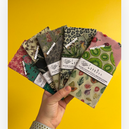
toimus
Laagri
Noortetoas
keskkonnateemaline
töötuba
LapaDuuga