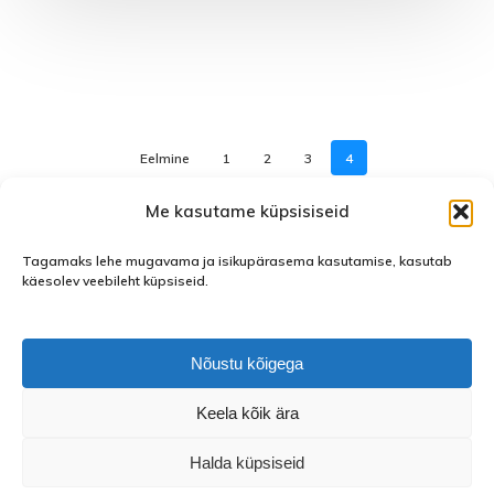
Eelmine
1
2
3
4
Me kasutame küpsisiseid
Tagamaks lehe mugavama ja isikupärasema kasutamise, kasutab
käesolev veebileht küpsiseid.
facebook
instagram
Nõustu kõigega
Keela kõik ära
Halda küpsiseid
© 2026 Saue Noortekeskus.