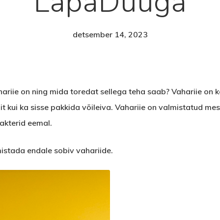
LapaDuuga
detsember 14, 2023
riie on ning mida toredat sellega teha saab? Vahariie on ke
nit kui ka sisse pakkida võileiva. Vahariie on valmistatud me
akterid eemal.
istada endale sobiv vahariide.