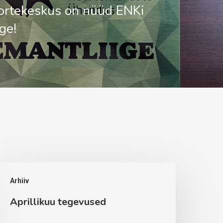
ortekeskus on nüüd ENKi
ge!
prillikuu
Arhiiv
egevused
Aprillikuu tegevused