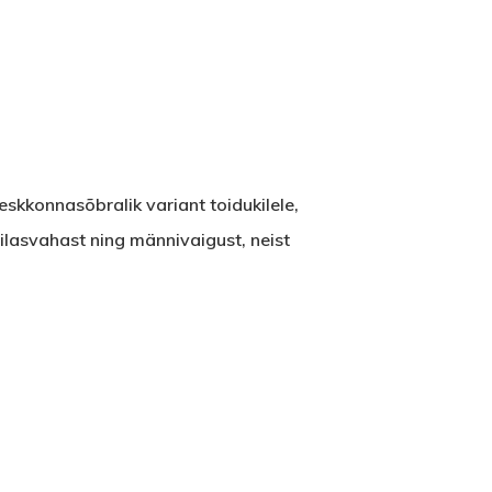
skkonnasõbralik variant toidukilele,
silasvahast ning männivaigust, neist