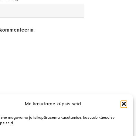
a kommenteerin.
Me kasutame küpsisiseid
ehe mugavama ja isikupärasema kasutamise, kasutab käesolev
üpsiseid.