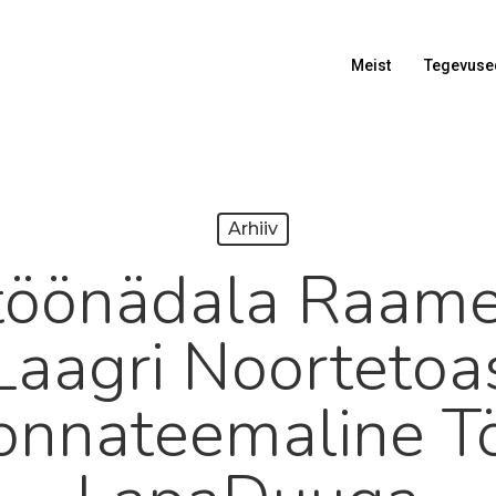
Meist
Tegevuse
Arhiiv
töönädala Raame
Laagri Noortetoa
onnateemaline T