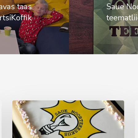
avas taas
Saue No
tsiKoffik
teematlii
Aprillikuu
A
vaheaeg
t
noortekas