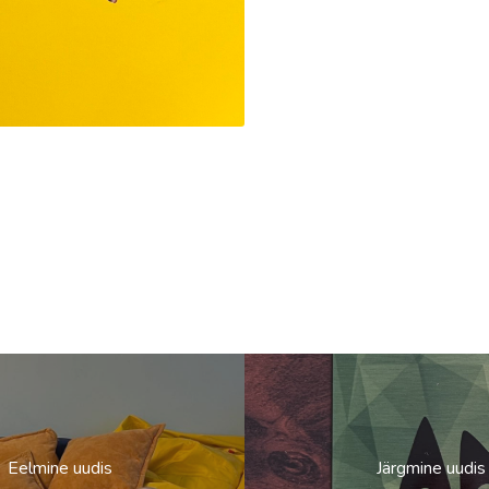
Eelmine uudis
Järgmine uudis