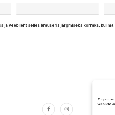
ss ja veebileht selles brauseris järgmiseks korraks, kui m
Tagamaks l
veebileht k
facebook
instagram