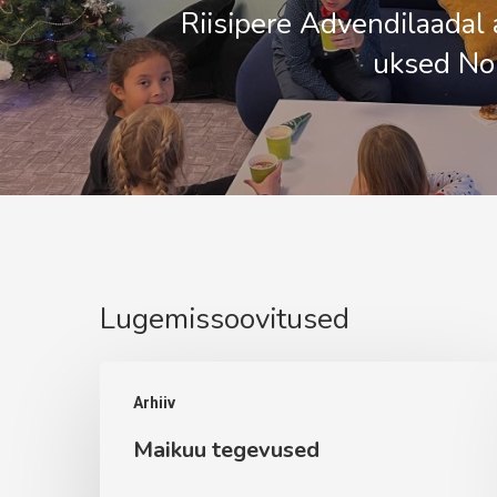
Riisipere Advendilaadal 
uksed Nor
Lugemissoovitused
Maikuu
Arhiiv
tegevused
Maikuu tegevused