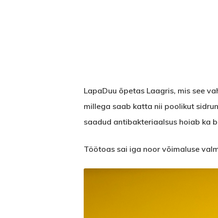
LapaDuu õpetas Laagris, mis see vaha
millega saab katta nii poolikut sidru
saadud antibakteriaalsus hoiab ka b
Töötoas sai iga noor võimaluse valm