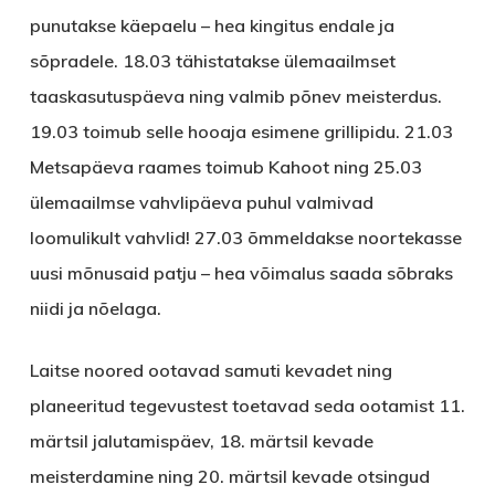
punutakse käepaelu – hea kingitus endale ja
sõpradele. 18.03 tähistatakse ülemaailmset
taaskasutuspäeva ning valmib põnev meisterdus.
19.03 toimub selle hooaja esimene grillipidu. 21.03
Metsapäeva raames toimub Kahoot ning 25.03
ülemaailmse vahvlipäeva puhul valmivad
loomulikult vahvlid! 27.03 õmmeldakse noortekasse
uusi mõnusaid patju – hea võimalus saada sõbraks
niidi ja nõelaga.
Laitse noored
ootavad samuti kevadet ning
planeeritud tegevustest toetavad seda ootamist 11.
märtsil jalutamispäev, 18. märtsil kevade
meisterdamine ning 20. märtsil kevade otsingud