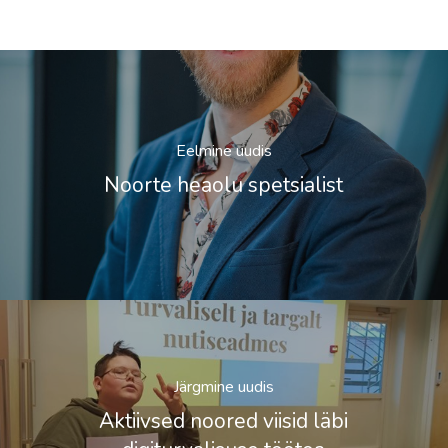
Eelmine uudis
Noorte heaolu spetsialist
Järgmine uudis
Aktiivsed noored viisid läbi