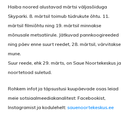
Haiba noored
alustavad märtsi väljasõiduga
Skyparki. 8. märtsil toimub tüdrukute õhtu. 11.
märtsil filmiõhtu ning 19. märtsil minnakse
mõnusale metsatiirule. Jätkuvad pannkoogireeded
ning päev enne suurt reedet, 28. märtsil, värvitakse
mune.
Suur reede, ehk 29. märts, on Saue Noortekeskus ja
noortetoad suletud.
Rohkem infot ja täpsustusi kuupäevade osas leiad
meie sotsiaalmeediakanalitest: Facebookist,
Instagramist ja kodulehelt:
sauenoortekeskus.ee