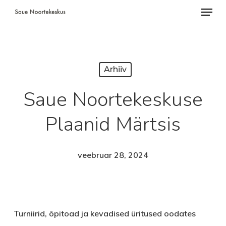
Menü
Skip
to
Close
main
Menu
content
Arhiiv
Saue Noortekeskuse
Plaanid Märtsis
veebruar 28, 2024
Turniirid, õpitoad ja kevadised üritused oodates