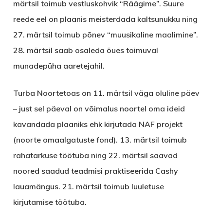
märtsil toimub vestluskohvik “Räägime”. Suure
reede eel on plaanis meisterdada kaltsunukku ning
27. märtsil toimub põnev “muusikaline maalimine”.
28. märtsil saab osaleda õues toimuval
munadepüha aaretejahil.
Turba Noortetoas
on 11. märtsil väga oluline päev
– just sel päeval on võimalus noortel oma ideid
kavandada plaaniks ehk kirjutada NAF projekt
(noorte omaalgatuste fond). 13. märtsil toimub
rahatarkuse töötuba ning 22. märtsil saavad
noored saadud teadmisi praktiseerida Cashy
lauamängus. 21. märtsil toimub luuletuse
kirjutamise töötuba.