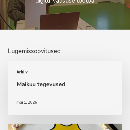
digiturvalisuse töötoa
Lugemissoovitused
Maikuu
Arhiiv
tegevused
Maikuu tegevused
mai 1, 2026
Aprillikuu