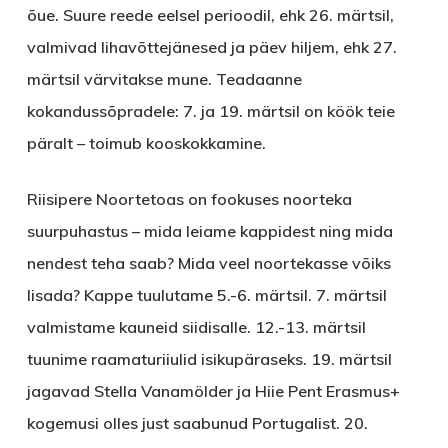
õue. Suure reede eelsel perioodil, ehk 26. märtsil,
valmivad lihavõttejänesed ja päev hiljem, ehk 27.
märtsil värvitakse mune. Teadaanne
kokandussõpradele: 7. ja 19. märtsil on köök teie
päralt – toimub kooskokkamine.
Riisipere Noortetoas
on fookuses noorteka
suurpuhastus – mida leiame kappidest ning mida
nendest teha saab? Mida veel noortekasse võiks
lisada? Kappe tuulutame 5.-6. märtsil. 7. märtsil
valmistame kauneid siidisalle. 12.-13. märtsil
tuunime raamaturiiulid isikupäraseks. 19. märtsil
jagavad Stella Vanamölder ja Hiie Pent Erasmus+
kogemusi olles just saabunud Portugalist. 20.