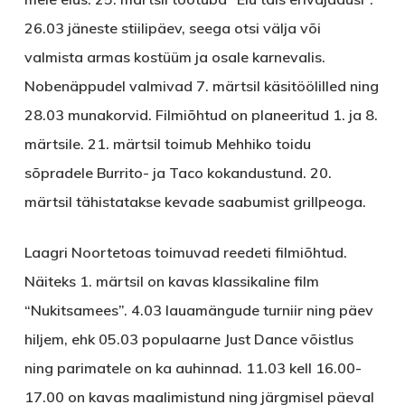
26.03 jäneste stiilipäev, seega otsi välja või
valmista armas kostüüm ja osale karnevalis.
Nobenäppudel valmivad 7. märtsil käsitöölilled ning
28.03 munakorvid. Filmiõhtud on planeeritud 1. ja 8.
märtsile. 21. märtsil toimub Mehhiko toidu
sõpradele Burrito- ja Taco kokandustund. 20.
märtsil tähistatakse kevade saabumist grillpeoga.
Laagri Noortetoas
toimuvad reedeti filmiõhtud.
Näiteks 1. märtsil on kavas klassikaline film
“Nukitsamees”. 4.03 lauamängude turniir ning päev
hiljem, ehk 05.03 populaarne Just Dance võistlus
ning parimatele on ka auhinnad. 11.03 kell 16.00-
17.00 on kavas maalimistund ning järgmisel päeval