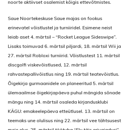
noorte aktiivset osalemist kõigis ettevõtmistes.
Saue Noortekeskuse Saue majas
on fookus
erinevatel võistlustel ja turniiridel. Esimene neist
leiab aset 4. märtsil – “Rocket League Sideswipe”.
Lisaks toimuvad 6. märtsil piljardi, 18. märtsil Wii ja
27. märtsil Robloxi turniirid. Võistlustest 11. märtsil
discgolfi viskevõistlused, 12. märtsil
rahvastepallivõistlus ning 19. märtsil teatevõistlus.
Õigekirja gurmaanidele on planeeritud 5. märtsil
ülemaailmse õigekirjapäeva puhul mängida sõnade
mängu ning 14. märtsil osaleda kirjandusklubi
KÄGU: emakeelepäeva etteütlusel. 13. märtsil on
teemaks une olulisus ning 22. märtsil vee tähtsusest
meie elus. 25. märtsil töötuba “Elu täis erivajadusi”.