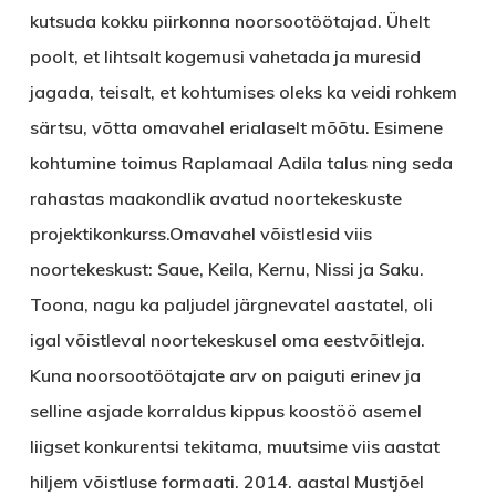
kutsuda kokku piirkonna noorsootöötajad. Ühelt
poolt, et lihtsalt kogemusi vahetada ja muresid
jagada, teisalt, et kohtumises oleks ka veidi rohkem
särtsu, võtta omavahel erialaselt mõõtu. Esimene
kohtumine toimus Raplamaal Adila talus ning seda
rahastas maakondlik avatud noortekeskuste
projektikonkurss.Omavahel võistlesid viis
noortekeskust: Saue, Keila, Kernu, Nissi ja Saku.
Toona, nagu ka paljudel järgnevatel aastatel, oli
igal võistleval noortekeskusel oma eestvõitleja.
Kuna noorsootöötajate arv on paiguti erinev ja
selline asjade korraldus kippus koostöö asemel
liigset konkurentsi tekitama, muutsime viis aastat
hiljem võistluse formaati. 2014. aastal Mustjõel