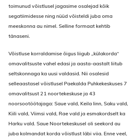
toimunud võistlusel jagasime osalejad kõik
segatiimidesse ning nüüd võisteldi juba oma
meeskonna au nimel. Selline formaat kehtib
tänaseni.
Võistluse korraldamise õigus liigub „külakorda“
omavalitsuste vahel edasi ja aasta-aastalt liitub
seltskonnaga ka uusi valdasid. Nii osalesid
selleaastasel võistlusel Paekalda Puhkekeskuses 7
omavalitsust 21 noortekeskuse ja 43
noorsootöötajaga: Saue vald, Keila linn, Saku vald,
Kiili vald, Viimsi vald, Rae vald ja esmakordselt ka
Harku vald. Saue Noortekeskusel oli seekord au
juba kolmandat korda võistlust läbi viia. Enne veel,