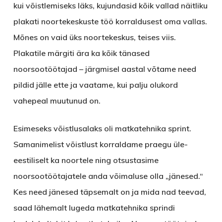
kui võistlemiseks läks, kujundasid kõik vallad näitliku
plakati noortekeskuste töö korraldusest oma vallas.
Mõnes on vaid üks noortekeskus, teises viis.
Plakatile märgiti ära ka kõik tänased
noorsootöötajad – järgmisel aastal võtame need
pildid jälle ette ja vaatame, kui palju olukord
vahepeal muutunud on.
Esimeseks võistlusalaks oli matkatehnika sprint.
Samanimelist võistlust korraldame praegu üle-
eestiliselt ka noortele ning otsustasime
noorsootöötajatele anda võimaluse olla „jänesed.“
Kes need jänesed täpsemalt on ja mida nad teevad,
saad lähemalt lugeda matkatehnika sprindi