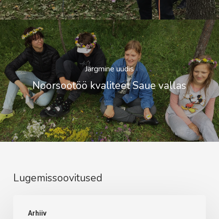
Järgmine uudis
Noorsootöö kvaliteet Saue vallas
Lugemissoovitused
Maikuu
Arhiiv
tegevused