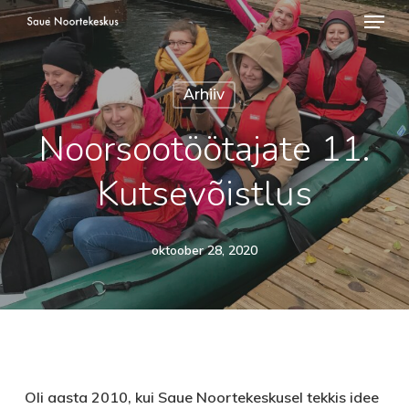
Menü
Skip
to
Close
main
Menu
Arhiiv
content
Noorsootöötajate 11.
Kutsevõistlus
oktoober 28, 2020
Oli aasta 2010, kui Saue Noortekeskusel tekkis idee