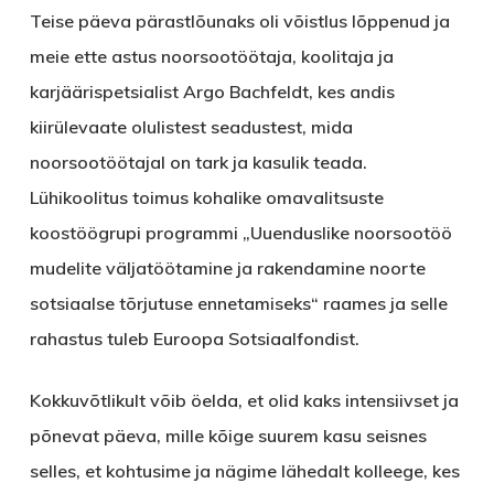
Teise päeva pärastlõunaks oli võistlus lõppenud ja
meie ette astus noorsootöötaja, koolitaja ja
karjäärispetsialist Argo Bachfeldt, kes andis
kiirülevaate olulistest seadustest, mida
noorsootöötajal on tark ja kasulik teada.
Lühikoolitus toimus kohalike omavalitsuste
koostöögrupi programmi „Uuenduslike noorsootöö
mudelite väljatöötamine ja rakendamine noorte
sotsiaalse tõrjutuse ennetamiseks“ raames ja selle
rahastus tuleb Euroopa Sotsiaalfondist.
Kokkuvõtlikult võib öelda, et olid kaks intensiivset ja
põnevat päeva, mille kõige suurem kasu seisnes
selles, et kohtusime ja nägime lähedalt kolleege, kes