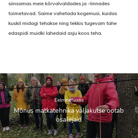
siinsamas meie kõrvalvaldades ja –linnades
toimetavad. Saime vahetada kogemusi, kuidas
kuskil midagi tehakse ning tekkis tugevam tahe
edaspidi muidki lahedaid asju koos teha.
Eelmine uudis
Mõnus matkatehnika väljakutse ootab
osalejaid