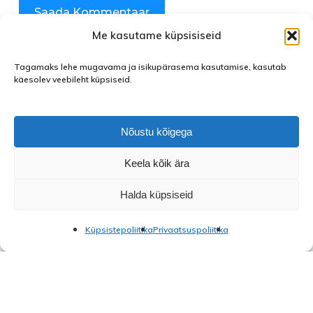
Me kasutame küpsisiseid
Tagamaks lehe mugavama ja isikupärasema kasutamise, kasutab
käesolev veebileht küpsiseid.
Nõustu kõigega
Keela kõik ära
facebook
instagram
Halda küpsiseid
Küpsistepoliitika
Privaatsuspoliitika
© 2026 Saue Noortekeskus.