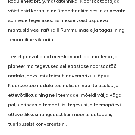
kodulehelt: bit.ly/matkatehnika. Noorsootöötajad
võistlesid karabiinide ümberhaakimises ja erinevate
sõlmede tegemises. Esimesse võistluspäeva
mahtusid veel raftiralli Rummu mäele ja tagasi ning
temaatiline viktoriin.
Teisel päeval pidid meeskonnad läbi mõtlema ja
planeerima tegevused selleaastase noorsootöö
nädala jaoks, mis toimub novembrikuu lõpus.
Noorsootöö nädala teemaks on noorte osalus ja
ettevõtlikkus ning neil teemadel mõeldi välja väga
palju erinevaid temaatilisi tegevusi ja teemapäevi
ettevõtlikkusmängudest kuni noortelaatadeni,
tuuribussist konverentsini.