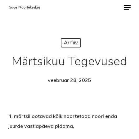
Menü
Skip
to
Close
main
Menu
content
Arhiiv
Märtsikuu Tegevused
veebruar 28, 2025
4. märtsil ootavad kõik noortetoad noori enda
juurde vastlapäeva pidama.