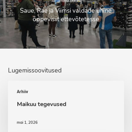
Järgmine uudis
Saue, Rae ja Viimsi valdade ühine
õppevisiit ettevõtetesse
Lugemissoovitused
Maikuu
Arhiiv
tegevused
Maikuu tegevused
mai 1, 2026