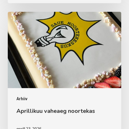
Aprillikuu
vaheaeg
noortekas
Arhiiv
Aprillikuu vaheaeg noortekas
aprill 23, 2026