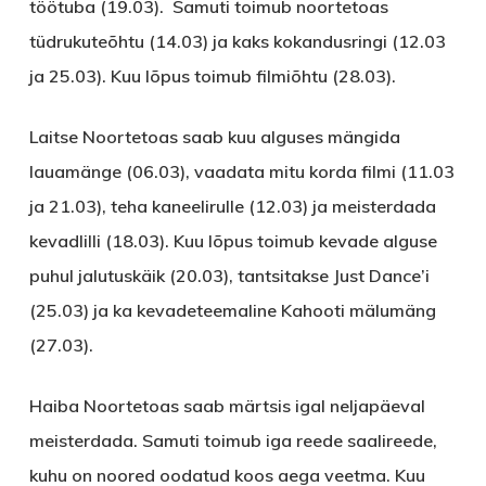
töötuba (19.03). Samuti toimub noortetoas
tüdrukuteõhtu (14.03) ja kaks kokandusringi (12.03
ja 25.03). Kuu lõpus toimub filmiõhtu (28.03).
Laitse Noortetoas
saab kuu alguses mängida
lauamänge (06.03), vaadata mitu korda filmi (11.03
ja 21.03), teha kaneelirulle (12.03) ja meisterdada
kevadlilli (18.03). Kuu lõpus toimub kevade alguse
puhul jalutuskäik (20.03), tantsitakse Just Dance’i
(25.03) ja ka kevadeteemaline Kahooti mälumäng
(27.03).
Haiba Noortetoas
saab märtsis igal neljapäeval
meisterdada. Samuti toimub iga reede saalireede,
kuhu on noored oodatud koos aega veetma. Kuu