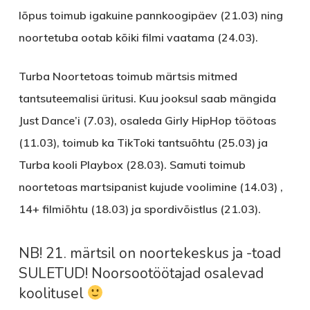
lõpus toimub igakuine pannkoogipäev (21.03) ning
noortetuba ootab kõiki filmi vaatama (24.03).
Turba Noortetoas
toimub märtsis mitmed
tantsuteemalisi üritusi. Kuu jooksul saab mängida
Just Dance’i (7.03), osaleda Girly HipHop töötoas
(11.03), toimub ka TikToki tantsuõhtu (25.03) ja
Turba kooli Playbox (28.03). Samuti toimub
noortetoas martsipanist kujude voolimine (14.03) ,
14+ filmiõhtu (18.03) ja spordivõistlus (21.03).
NB! 21. märtsil on noortekeskus ja -toad
SULETUD! Noorsootöötajad osalevad
koolitusel