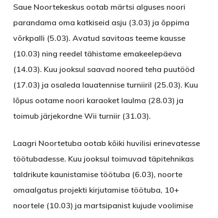
Saue Noortekeskus
ootab märtsi alguses noori
parandama oma katkiseid asju (3.03) ja õppima
võrkpalli (5.03). Avatud savitoas teeme kausse
(10.03) ning reedel tähistame emakeelepäeva
(14.03). Kuu jooksul saavad noored teha puutööd
(17.03) ja osaleda lauatennise turniiril (25.03). Kuu
lõpus ootame noori karaoket laulma (28.03) ja
toimub järjekordne Wii turniir (31.03).
Laagri Noortetuba
ootab kõiki huvilisi erinevatesse
töötubadesse. Kuu jooksul toimuvad täpitehnikas
taldrikute kaunistamise töötuba (6.03), noorte
omaalgatus projekti kirjutamise töötuba, 10+
noortele (10.03) ja martsipanist kujude voolimise