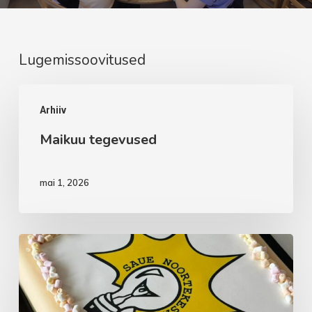
Lugemissoovitused
Maikuu
Arhiiv
tegevused
Maikuu tegevused
mai 1, 2026
Aprillikuu
vaheaeg
noortekas