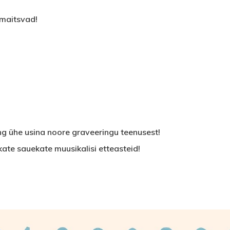
a maitsvad!
ng ühe usina noore graveeringu teenusest!
ate sauekate muusikalisi etteasteid!