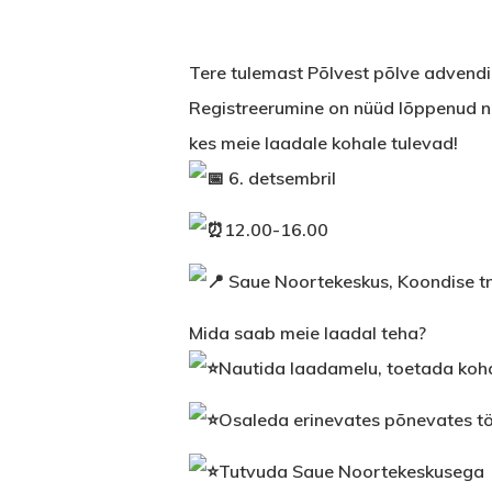
Tere tulemast Põlvest põlve advendi
Registreerumine on nüüd lõppenud n
kes meie laadale kohale tulevad!
6. detsembril
12.00-16.00
Saue Noortekeskus, Koondise t
Mida saab meie laadal teha?
Nautida laadamelu, toetada koh
Osaleda erinevates põnevates t
Tutvuda Saue Noortekeskusega