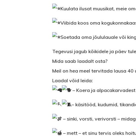
Kuulata ilusat muusikat, meie oma
Viibida koos oma kogukonnakaa
Soetada oma jõululauale või kingi
Tegevusi jagub kõikidele ja päev tule
Mida saab laadalt osta?
Meil on hea meel tervitada lausa 40 
Laadal võid leida:
– Koera ja alpacakarvadest
– käsitööd, kudumid, tikandid
– sinki, vorsti, verivorsti – mida
– mett – et sinu tervis oleks hoit