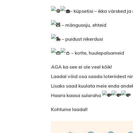
– küpsetisi – ikka värsked j
– mänguasju, ehteid
– puidust nikerdusi
– kotte, huulepalsameid
AGA ka see ei ole veel kõik!
Laadal võid osa saada loteriidest ni
Lisaks saad kuulata meie enda andek
Haara kaasa sularaha
Kohtume laadal!