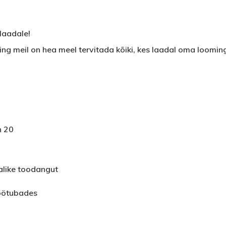
laadale!
ing meil on hea meel tervitada kõiki, kes laadal oma loom
n 20
alike toodangut
öötubades