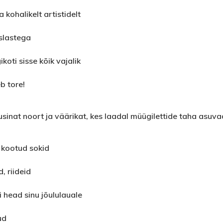
 kohalikelt artistidelt
slastega
koti sisse kõik vajalik
b tore!
usinat noort ja väärikat, kes laadal müügilettide taha asuva
 kootud sokid
, riideid
gi head sinu jõululauale
ud