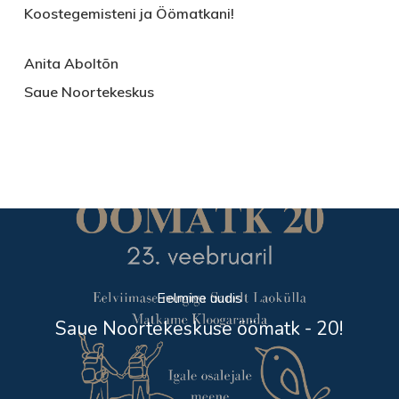
Koostegemisteni ja Öömatkani!
Anita Aboltõn
Saue Noortekeskus
Eelmine uudis
Saue Noortekeskuse öömatk - 20!