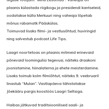
plaanis külastada riigikogu ja presidendi kantseleid,
oodatakse külla Merkuuri ning vaheaja lõpetab
mõnus rabamatk Pääskülas.
Toimuvad lisaks filmi- ja vestlusõhtud, huviringid
ning salvestub podcast Life Tips.
Laagri noortetoas on plaanis mitmeid erinevaid
põnevaid loomingulisi tegevusi, näiteks draakoni
joonistamine, hiinalaterna ja ehete meisterdamine.
Lisaks toimub kolm filmiõhtut, näiteks 9. veebruaril
linastub “Mulan”. Vastlapäeva tähistatakse
Jõekääru pargis koostöös Laagri Seltsiga.
Haibas jätkuvad traditsioonilised saali- ja