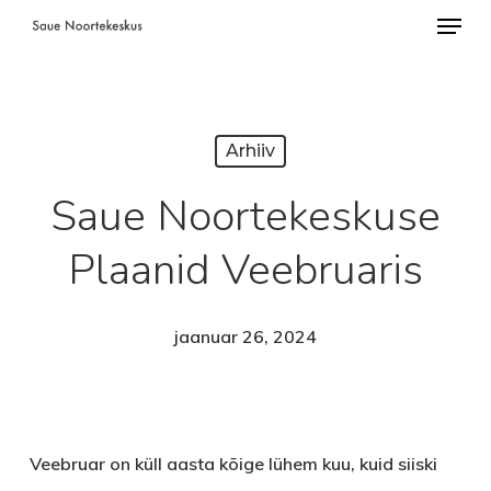
Menü
Skip
to
Close
main
Menu
content
Arhiiv
Saue Noortekeskuse
Plaanid Veebruaris
jaanuar 26, 2024
Veebruar on küll aasta kõige lühem kuu, kuid siiski