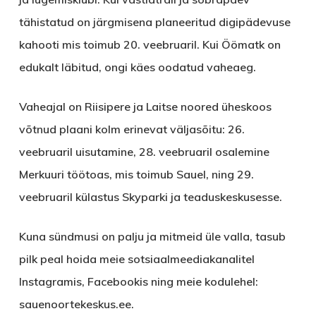
tähistatud on järgmisena planeeritud digipädevuse
kahooti mis toimub 20. veebruaril. Kui Öömatk on
edukalt läbitud, ongi käes oodatud vaheaeg.
Vaheajal on Riisipere ja Laitse noored üheskoos
võtnud plaani kolm erinevat väljasõitu: 26.
veebruaril uisutamine, 28. veebruaril osalemine
Merkuuri töötoas, mis toimub Sauel, ning 29.
veebruaril külastus Skyparki ja teaduskeskusesse.
Kuna sündmusi on palju ja mitmeid üle valla, tasub
pilk peal hoida meie sotsiaalmeediakanalitel
Instagramis, Facebookis ning meie kodulehel:
sauenoortekeskus.ee.