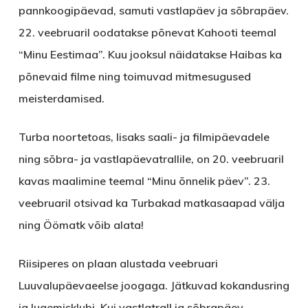
pannkoogipäevad, samuti vastlapäev ja sõbrapäev.
22. veebruaril oodatakse põnevat Kahooti teemal
“Minu Eestimaa”. Kuu jooksul näidatakse Haibas ka
põnevaid filme ning toimuvad mitmesugused
meisterdamised.
Turba noortetoas, lisaks saali- ja filmipäevadele
ning sõbra- ja vastlapäevatrallile, on 20. veebruaril
kavas maalimine teemal “Minu õnnelik päev”. 23.
veebruaril otsivad ka Turbakad matkasaapad välja
ning Öömatk võib alata!
Riisiperes on plaan alustada veebruari
Luuvalupäevaeelse joogaga. Jätkuvad kokandusring
ja lugemisklubi. Kui vastlatrall ja sõbrapäev