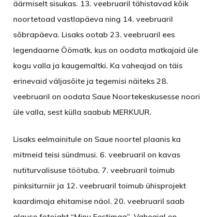
äärmiselt sisukas. 13. veebruaril tähistavad kõik
noortetoad vastlapäeva ning 14. veebruaril
sõbrapäeva. Lisaks ootab 23. veebruaril ees
legendaarne Öömatk, kus on oodata matkajaid üle
kogu valla ja kaugemaltki. Ka vaheajad on täis
erinevaid väljasõite ja tegemisi näiteks 28.
veebruaril on oodata Saue Noortekeskusesse noori
üle valla, sest külla saabub MERKUUR.
Lisaks eelmainitule on Saue noortel plaanis ka
mitmeid teisi sündmusi. 6. veebruaril on kavas
nutiturvalisuse töötuba. 7. veebruaril toimub
pinksiturniir ja 12. veebruaril toimub ühisprojekt
kaardimaja ehitamise näol. 20. veebruaril saab
alguse fotojaht “Minu Eestimaa”. Vaheajal on