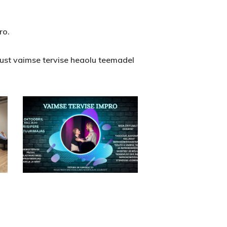
ro.
kust vaimse tervise heaolu teemadel
Orange
And
White
Rustic
Fall
Season
Sale
Facebook