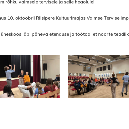
rõhku vaimsele tervisele ja selle heaolule!
s 10. oktoobril Riisipere Kultuurimajas Vaimse Tervise Imp
d üheskoos läbi põneva etenduse ja töötoa, et noorte teadli
1000020316
1000020303