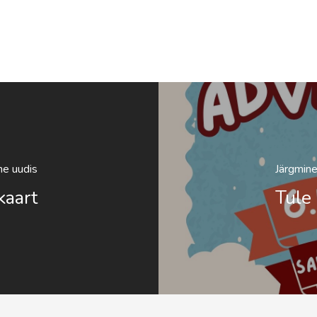
ne uudis
Järgmine
kaart
Tule