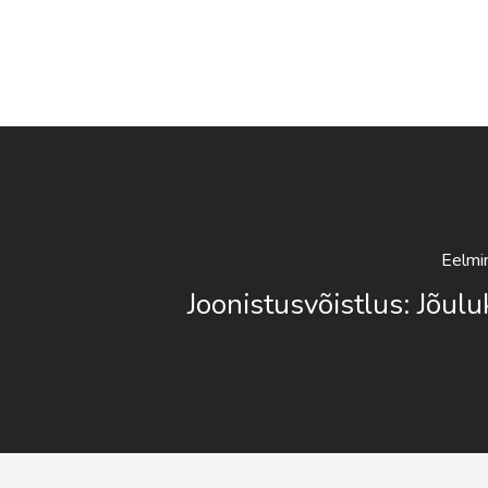
Eelmi
Joonistusvõistlus: Jõulu