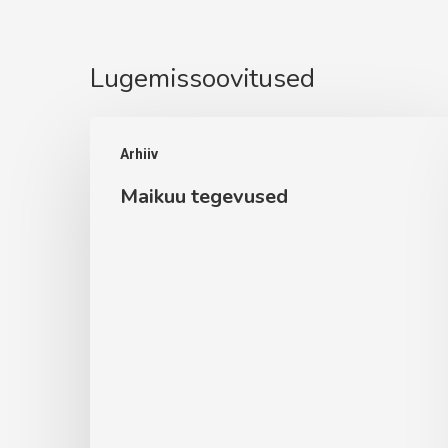
Lugemissoovitused
Maikuu
Arhiiv
tegevused
Maikuu tegevused