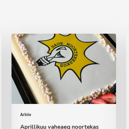
Aprillikuu
A
vaheaeg
t
noortekas
Arhiiv
Aprillikuu vaheaeg noortekas