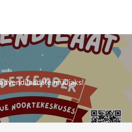
Cover
(1)
 uudis
 advendilaadale müüjaks!