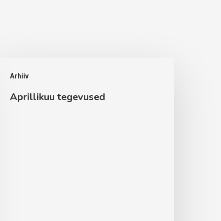
prillikuu
Arhiiv
egevused
Aprillikuu tegevused