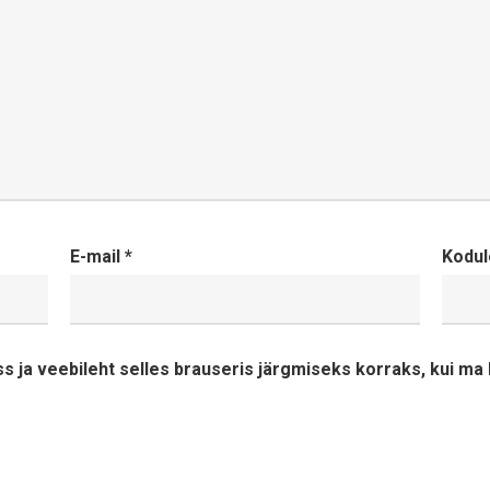
E-mail
*
Kodul
ss ja veebileht selles brauseris järgmiseks korraks, kui m