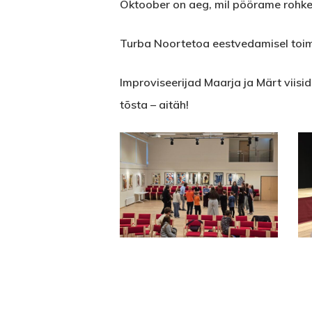
Oktoober on aeg, mil pöörame rohkem 
Turba Noortetoa eestvedamisel toimu
Improviseerijad Maarja ja Märt viisi
tõsta – aitäh!
1000020358