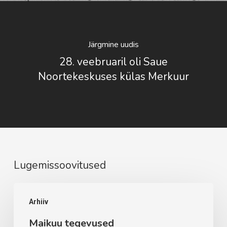
Järgmine uudis
28. veebruaril oli Saue
Noortekeskuses külas Merkuur
Lugemissoovitused
Maikuu
Arhiiv
tegevused
Maikuu tegevused