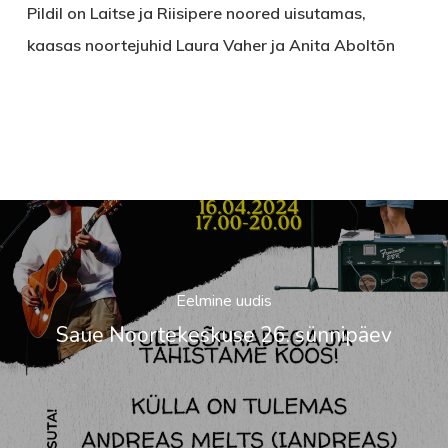
Pildil on Laitse ja Riisipere noored uisutamas,
kaasas noortejuhid Laura Vaher ja Anita Aboltõn
Eelmine uudis
Saue Noortekeskuse 26. sünnipäev