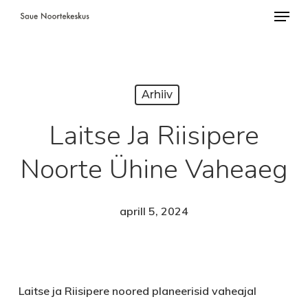
Menü
Skip
to
Close
main
Menu
content
Arhiiv
Laitse Ja Riisipere
Noorte Ühine Vaheaeg
aprill 5, 2024
Laitse ja Riisipere noored planeerisid vaheajal