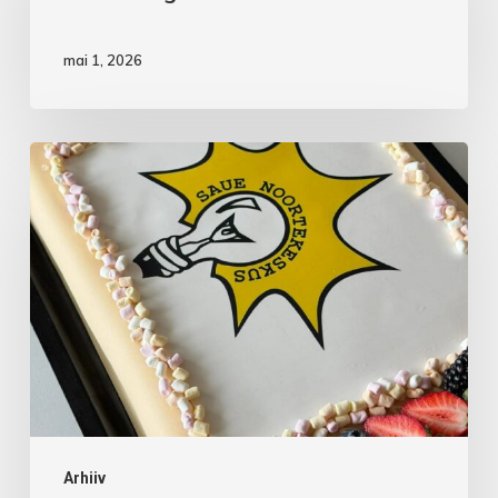
mai 1, 2026
Aprillikuu
vaheaeg
noortekas
Arhiiv