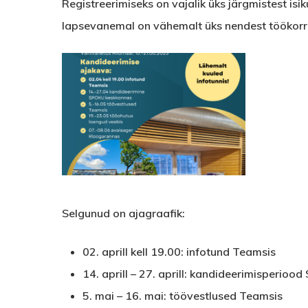
Registreerimiseks on vajalik üks järgmistest isi
lapsevanemal on vähemalt üks nendest töökorras,
Saue
Valla
Töömalev
2025-
uuem
Selgunud on ajagraafik:
02. aprill kell 19.00: infotund Teamsis
14. aprill – 27. aprill: kandideerimisperioo
5. mai – 16. mai: töövestlused Teamsis