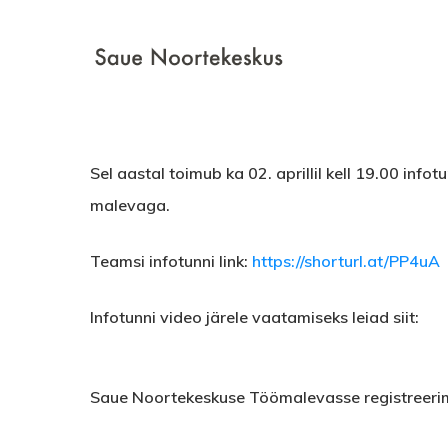
Skip
to
main
content
Sel aastal toimub ka 02. aprillil kell 19.00 i
malevaga.
Teamsi infotunni link:
https://shorturl.at/PP4uA
Infotunni video järele vaatamiseks leiad siit:
Play Video
Saue Noortekeskuse Töömalevasse registreerimi