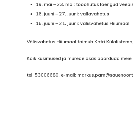
19. mai – 23. mai: tööohutus loengud veebi
16. juuni – 27. juuni: vallavahetus
16. juuni – 21. juuni: välisvahetus Hiiumaal
Välisvahetus Hiiumaal toimub Katri Külalistema
Kõik küsimused ja murede osas pöörduda meie 
tel. 53006680, e-mail: markus.parn@sauenoort