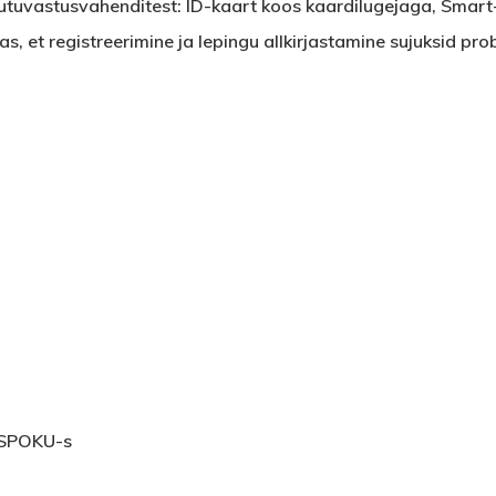
kutuvastusvahenditest: ID-kaart koos kaardilugejaga, Smart-ID
 et registreerimine ja lepingu allkirjastamine sujuksid pro
d SPOKU-s