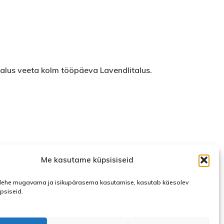
malus veeta kolm tööpäeva Lavendlitalus.
Me kasutame küpsisiseid
ehe mugavama ja isikupärasema kasutamise, kasutab käesolev
üpsiseid.