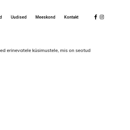
Facebook
Instagram
d
Uudised
Meeskond
Kontakt
ed erinevatele küsimustele, mis on seotud