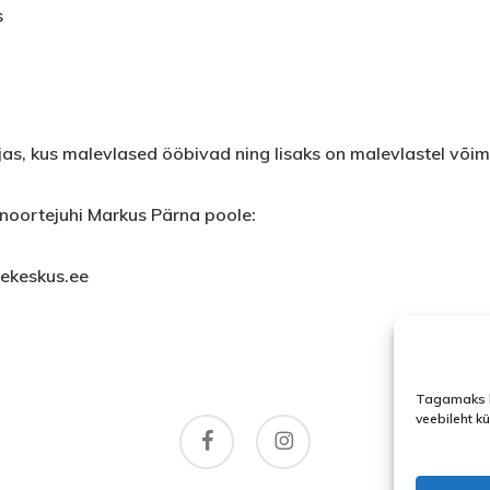
s
jas, kus malevlased ööbivad ning lisaks on malevlastel või
noortejuhi Markus Pärna poole:
ekeskus.ee
Tagamaks l
veebileht k
facebook
instagram