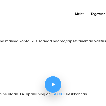
Meist
Tegevuse
nfotund maleva kohta, kus saavad noored/lapsevanemad vastus
Play Video
ne algab 14. aprillil ning on
SPOKU
keskkonnas.